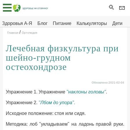
Главная
Тесты
Здоровья А-Я
Блог
Питание
Калькуляторы
Дети
/
Про
Здоровье на отлично
Главная
Ортопедия
здоровье
Лечебная физкультура при
ДЕТЯМ
шейно-грудном
остеохондрозе
Обновлено:2021-02-04
Упражнение 1. Упражнение
"наклоны головы"
.
Упражнение 2.
"Лбом до упора".
Исходное положение: стоя или сидя.
Методика: лоб "укладываем" на ладонь правой руки.