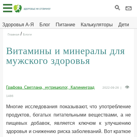
Главная
Тесты
Здоровья А-Я
Блог
Питание
Калькуляторы
Дети
/
Про
Здоровье на отлично
Главная
Блоги
здоровье
Витамины и минералы для
ДЕТЯМ
мужского здоровья
Графова Светлана, нутрициолог, Калининград
2022-09-26 |
1486
Многие исследования показывают, что употребление
продуктов, богатых питательными веществами, а не
пищевых добавок, является ключом к улучшению
здоровья и снижению риска заболеваний. Вот краткое