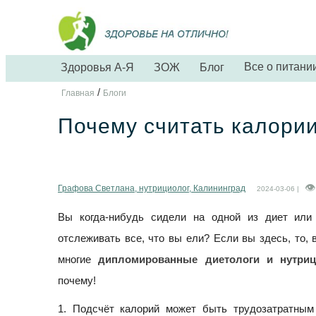
Все о питани
Здоровья А-Я
ЗОЖ
Блог
/
Главная
Блоги
Почему считать калори
Графова Светлана, нутрициолог, Калининград
2024-03-06 |
Вы когда-нибудь сидели на одной из диет или 
отслеживать все, что вы ели? Если вы здесь, то, 
многие
дипломированные диетологи и нутриц
почему!
1. Подсчёт калорий может быть трудозатратным