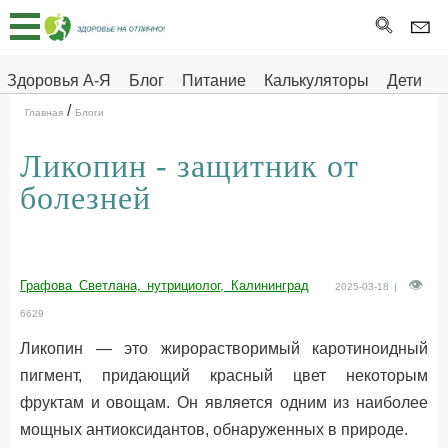
Главная
Тесты
Здоровья А-Я
Блог
Питание
Калькуляторы
Дети
/
Про
Здоровье на отлично
Главная
Блоги
здоровье
Ликопин - защитник от
ДЕТЯМ
болезней
Графова Светлана, нутрициолог, Калининград
2025-03-18 |
6629
Ликопин — это жирорастворимый каротиноидный
пигмент, придающий красный цвет некоторым
фруктам и овощам. Он является одним из наиболее
мощных антиоксидантов, обнаруженных в природе.