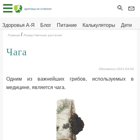
Главная
Тесты
Здоровья А-Я
Блог
Питание
Калькуляторы
Дети
/
Про
Здоровье на отлично
Главная
Лекарственные растения
здоровье
Чага
ДЕТЯМ
Обновлено:2021-03-04
Одним из важнейших грибов, используемых в
медицине, является чага.