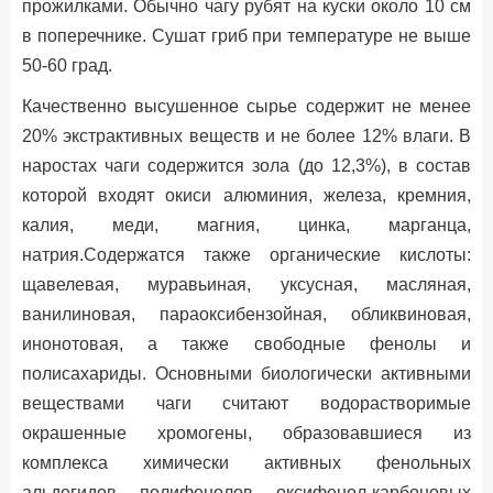
прожилками. Обычно чагу рубят на куски около 10 см
в поперечнике. Сушат гриб при температуре не выше
50-60 град.
Качественно высушенное сырье содержит не менее
20% экстрактивных веществ и не более 12% влаги. В
наростах чаги содержится зола (до 12,3%), в состав
которой входят окиси алюминия, железа, кремния,
калия, меди, магния, цинка, марганца,
натрия.Содержатся также органические кислоты:
щавелевая, муравьиная, уксусная, масляная,
ванилиновая, параоксибензойная, обликвиновая,
инонотовая, а также свободные фенолы и
полисахариды. Основными биологически активными
веществами чаги считают водорастворимые
окрашенные хромогены, образовавшиеся из
комплекса химически активных фенольных
альдегидов, полифенолов, оксифенол-карбоновых