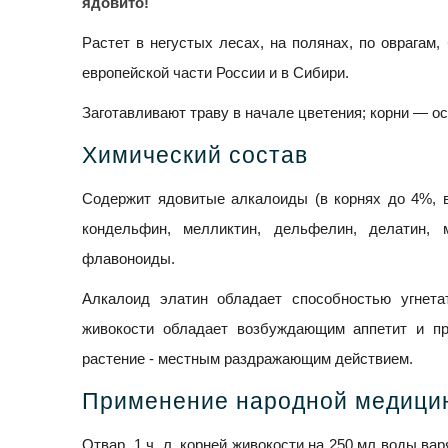
ядовито!
Растет в негустых лесах, на полянах, по оврагам, 
европейской части России и в Сибири.
Заготавливают траву в начале цветения; корни — о
Химический состав
Содержит ядовитые алкалоиды (в корнях до 4%, в 
кондельфин, мелликтин, дельфелин, делатин, 
флавоноиды.
Алкалоид элатин обладает способностью угнета
живокости обладает возбуждающим аппетит и пр
растение - местным раздражающим действием.
Применение народной медици
Отвар
. 1 ч. л. корней живокости на 250 мл воды вар