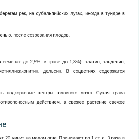
берегам рек, на субальпийских лугах, иногда в тундре в
сенью, после созревания плодов.
семенах до 2,5%, в траве до 1,3%): элатин, эльделин,
метилликаконитин, дельсин. В соцветиях содержатся
ть подкорковые центры головного мозга. Сухая трава
отивопоносным действием, а свежее растение свежее
не
ят 20 минут на малом огне. Принимают по 1 ст. л. 3 раза в