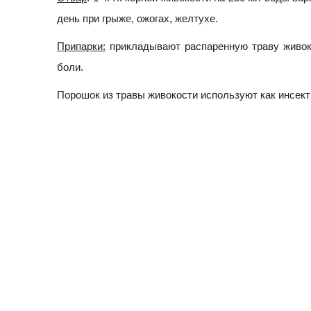
день при грыже, ожогах, желтухе.
Припарки:
прикладывают распаренную траву живоко
боли.
Порошок из травы живокости используют как инсект