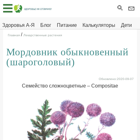
Главная
Тесты
Здоровья А-Я
Блог
Питание
Калькуляторы
Дети
/
Про
Здоровье на отлично
Главная
Лекарственные растения
здоровье
Мордовник обыкновенный
ДЕТЯМ
(шароголовый)
Обновлено:2020-09-07
Семейство сложноцветные – Compositae