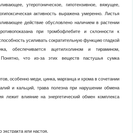
ливающее, утеротоническое, гипотензивное, вяжущее,
гипоксическая активность выражена умеренно. Листья
вливающее действие обусловлено наличием в растении
ротивопоказана при тромбофлебите и склонности к
способность усиливать сократительную функцию гладкой
ика, обеспечивается ацетилхолином и тирамином,
 Понятно, что из-за этих веществ пастушья сумка
в, особенно меди, цинка, марганца и хрома в сочетании
калий и кальций, трава полезна при нарушении обмена
вия лежит влияние на энергетический обмен комплекса
 экстракта или настоя.