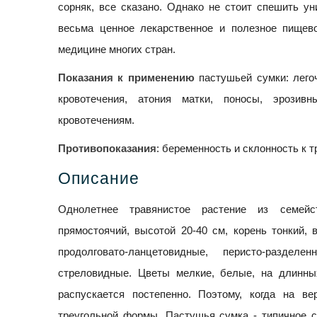
сорняк, все сказано. Однако не стоит спешить ун
весьма ценное лекарственное и полезное пищево
медицине многих стран.
Показания к применению
пастушьей сумки: лего
кровотечения, атония матки, поносы, эрозив
кровотечениям.
Противопоказания
: беременность и склонность к 
Описание
Однолетнее травянистое растение из семейс
прямостоячий, высотой 20-40 см, корень тонкий, 
продолговато-ланцетовидные, перисто-разде
стреловидные. Цветы мелкие, белые, на длинны
распускается постепенно. Поэтому, когда на в
треугольной формы. Пастушья сумка - типичное с