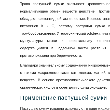
Трава пастушьей сумки оказывает кровоостанав
нормализующее обмен веществ действие. Противо
обладают фитонцидной активностью. Кровоостана
витаминов К и С, поэтому пастушья сумка п
тромбообразованию. Утеротонический эффект, или 
мускулатуры матки и перистальтику кишечн
содержащимися в надземной части растения.
противопоказана при беременности.
Благодаря значительному содержанию микроэлементо
с такими макроэлементами, как железо, магний, 
веществ. В основе противогипоксического дейст
органических кислот в сочетании с флавоноидами.
Применение пастушьей сумки
Пастушью сумку издавна используют в виде жидкого