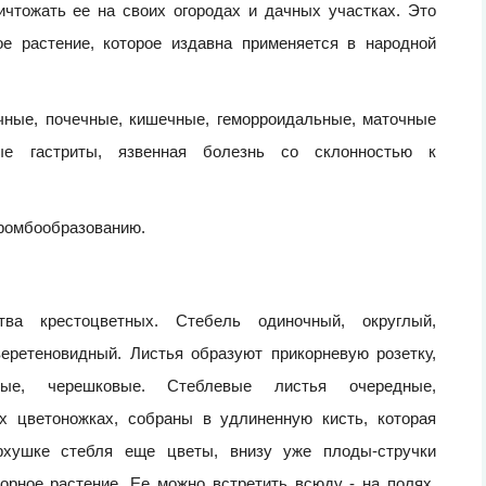
ичтожать ее на своих огородах и дачных участках. Это
е растение, которое издавна применяется в народной
чные, почечные, кишечные, геморроидальные, маточные
ные гастриты, язвенная болезнь со склонностью к
тромбообразованию.
тва крестоцветных. Стебель одиночный, округлый,
веретеновидный. Листья образуют прикорневую розетку,
ленные, черешковые. Стеблевые листья очередные,
х цветоножках, собраны в удлиненную кисть, которая
ерхушке стебля еще цветы, внизу уже плоды-стручки
орное растение. Ее можно встретить всюду - на полях,