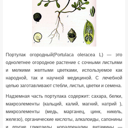
Портулак огородный(Portulaca oleracea L) — это
однолетнее огородное растение с сочными листьями
и мелкими желтыми цветками, используемое как
народной, так и научной медициной. С лечебной
целью заготавливают стебли, листья, цветки и семена.
Надземная часть портулака содержит: сахара, белки,
макроэлементы (кальций, калий, магний, натрий ),
микроэлементы (медь, марганец, цинк, никель,
железо), органические кислоты, алкалоиды, сапонины
и другие гликозиды, норадреналин, витамины —