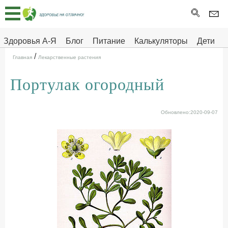
Главная
Тесты
Здоровья А-Я
Блог
Питание
Калькуляторы
Дети
/
Про
Здоровье на отлично
Главная
Лекарственные растения
здоровье
Портулак огородный
ДЕТЯМ
Обновлено:2020-09-07