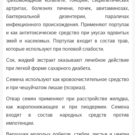
трихомонадном кольпите, гонорее, сифилитических
артритах, болезнях печени, почек, авитаминозах,
бактериальной дизентерии, параличах
инфекционного происхождения. Применяют портупак
и как антитоксическое средство при укусах ядовитых
змей и насекомых. Портулак входит в состав трав,
которые используют при половой слабости.
Сок, жидкий экстракт оказывают лечебное действие
при легкой форме сахарного диабета.
Семена используют как кровоочистительное средство
и при чешуйчатом лишае (псориаз).
Отвар семян применяют при расстройстве желудка,
как жаропонижающее и при пиодермии. Семена
входят в состав народных средств против
импотенции.
Верхушки молодых побегов, стебли, листья и цветки