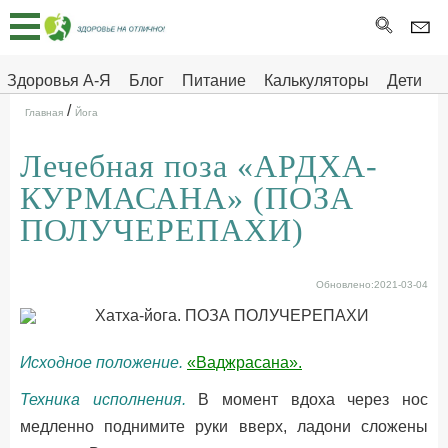
Главная
Тесты
Здоровья А-Я
Блог
Питание
Калькуляторы
Дети
/
Про
Здоровье на отлично
Главная
Йога
здоровье
Лечебная поза «АРДХА-
ДЕТЯМ
КУРМАСАНА» (ПОЗА
ПОЛУЧЕРЕПАХИ)
Обновлено:2021-03-04
Исходное положение.
«Ваджрасана».
Техника исполнения.
В момент вдоха через нос
медленно поднимите руки вверх, ладони сложены