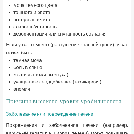
моча темного цвета
тошнота и рвота
потеря аппетита
слабость/усталость
дезориентация или спутанность сознания
Если у вас гемолиз (разрушение красной крови), у вас
может быть:
темная моча
боль в спине
желтизна кожи (желтуха)
учащенное сердцебиение (тахикардия)
анемия
Причины высокого уровня уробилиногена
Заболевание или повреждение печени
Повреждения и заболевания печени (например,
вирусный гепатит и цирроз печени) могут повышать