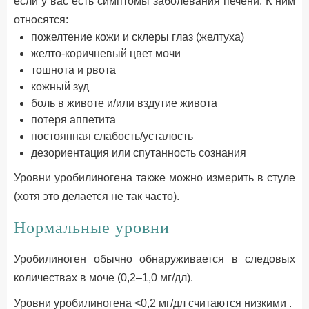
если у вас есть симптомы заболевания печени. К ним
относятся:
пожелтение кожи и склеры глаз (желтуха)
желто-коричневый цвет мочи
тошнота и рвота
кожный зуд
боль в животе и/или вздутие живота
потеря аппетита
постоянная слабость/усталость
дезориентация или спутанность сознания
Уровни уробилиногена также можно измерить в стуле
(хотя это делается не так часто).
Нормальные уровни
Уробилиноген обычно обнаруживается в следовых
количествах в моче (0,2–1,0 мг/дл).
Уровни уробилиногена <0,2 мг/дл считаются низкими .