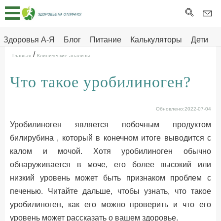
Главная
Тесты
Здоровья А-Я
Блог
Питание
Калькуляторы
Дети
/
Про
Здоровье на отлично
Главная
Клинические анализы
здоровье
Что такое уробилиноген?
ДЕТЯМ
Обновлено:2022-07-04
Уробилиноген является побочным продуктом
билирубина
, который в конечном итоге выводится с
калом и мочой. Хотя уробилиноген обычно
обнаруживается в моче, его более высокий или
низкий уровень может быть признаком проблем с
печенью. Читайте дальше, чтобы узнать, что такое
уробилиноген, как его можно проверить и что его
уровень может рассказать о вашем здоровье.