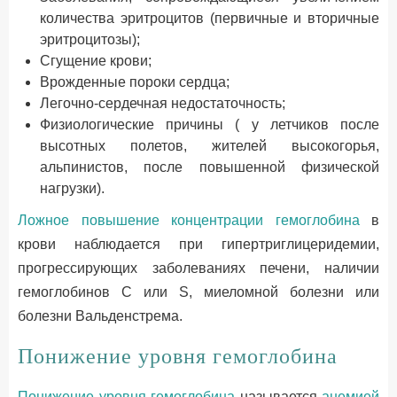
количества эритроцитов (первичные и вторичные
эритроцитозы);
Сгущение крови;
Врожденные пороки сердца;
Легочно-сердечная недостаточность;
Физиологические причины ( у летчиков после
высотных полетов, жителей высокогорья,
альпинистов, после повышенной физической
нагрузки).
Ложное повышение концентрации гемоглобина
в
крови наблюдается при гипертриглицеридемии,
прогрессирующих заболеваниях печени, наличии
гемоглобинов С или S, миеломной болезни или
болезни Вальденстрема.
Понижение уровня гемоглобина
Понижение уровня гемоглобина
называется
анемией