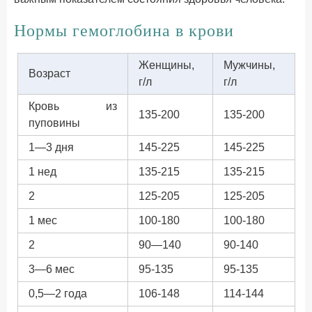
Нормы гемоглобина в крови
Женщины,
Мужчины,
Возраст
г/л
г/л
Кровь из
135-200
135-200
пуповины
1—3 дня
145-225
145-225
1 нед
135-215
135-215
2
125-205
125-205
1 мес
100-180
100-180
2
90—140
90-140
3—6 мес
95-135
95-135
0,5—2 года
106-148
114-144