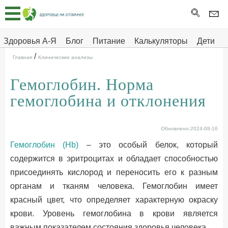
Главная
Тесты
Здоровья А-Я
Блог
Питание
Калькуляторы
Дети
/
Про
Здоровье на отлично
Главная
Клинические анализы
здоровье
Гемоглобин. Норма
ДЕТЯМ
гемоглобина и отклонения
Обновлено:2024-08-16
Гемоглобин (Hb)
– это особый белок, который
содержится в эритроцитах и обладает способностью
присоединять кислород и переносить его к разным
органам и тканям человека. Гемоглобин имеет
красный цвет, что определяет характерную окраску
крови. Уровень гемоглобина в крови является
важным показателем состояния здоровья человека.