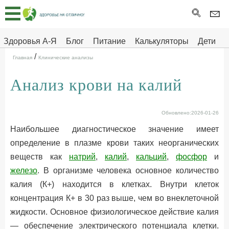
Главная
Тесты
Здоровья А-Я
Блог
Питание
Калькуляторы
Дети
/
Про
Здоровье на отлично
Главная
Клинические анализы
здоровье
Анализ крови на калий
ДЕТЯМ
Обновлено:2026-01-26
Наибольшее диагностическое значение имеет
определение в плазме крови таких неорганических
веществ как
натрий
,
калий
,
кальций
,
фосфор
и
железо
. В организме человека основное количество
калия (К+) находится в клетках. Внутри клеток
концентрация К+ в 30 раз выше, чем во внеклеточной
жидкости. Основное физиологическое действие калия
— обеспечение электрического потенциала клетки.