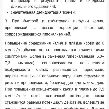
(например в результате травм и синдрома
длительного сдавления);
значительная дегидратация тканей.
3. При быстрой и избыточной инфузии калия,
проводимой с целью коррекции состояний,
сопровождающихся гипокалиемией.
Повышение содержания калия в плазме крови до 6
ммоль/л обычно не сопровождается клиническими
симптомами. Более выраженная гиперкалиемия (6,0–
7,3 ммоль/л) сопровождается повышением
возбудимости клеток: развиваются парестезии,
парезы, мышечные параличи, нарушения сердечного
ритма и проводимости, брадикардия или тахикардия.
При повышении концентрации калия в плазме до 7,5
ммоль/л и выше клеточный потенциал покоя
становится равным потенциалу действия, вследствие
чего клетки полностью теряют возбудимость. В этих