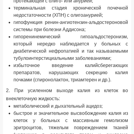
протекающей с олиго- или анурией;
терминальная стадия хронической почечной
недостаточности (ХПН) с олигоанурией;
гипофункция ренин-ангиотензин-альдостероновой
системы при болезни Аддисона;
гипоренинемический гипоальдостеронизм,
который нередко наблюдается у больных с
диабетической нефропатией и так называемыми
тубулоинтерстициальными заболеваниями;
избыточное введение калийсберегающих
препаратов, нарушающих секрецию калия
почками (спиронолактон, триамтерен и др.).
2. При усиленном выходе калия из клеток во
внеклеточную жидкость:
метаболический и дыхательный ацидоз;
быстрое и значительное высвобождение калия из
клеток у больных с массивным гемолизом
эритроцитов, тяжелым повреждением тканей