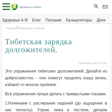
Главная
Тесты
Здоровья А-Я
Блог
Питание
Калькуляторы
Дети
/
Про
Здоровье на отлично
Главная
Гимнастика и массаж
здоровье
Тибетская зарядка
ДЕТЯМ
долгожителей.
Обновлено:2021-12-22
Это упражнения тибетских долгожителей. Делайте из
добросовестно, - они помогут продлить вашу жизнь,
избавят от многих проблем.
Все упражнения лучше делать с прикрытыми глазами.
1.Начинаем с растирания ладоней (до ощущения в
них теплоты). Утром, лежа в постели, делаем