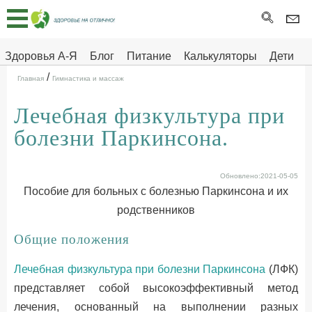
Главная
Тесты
Здоровья А-Я
Блог
Питание
Калькуляторы
Дети
/
Про
Здоровье на отлично
Главная
Гимнастика и массаж
здоровье
Лечебная физкультура при
ДЕТЯМ
болезни Паркинсона.
Обновлено:2021-05-05
Пособие для больных с болезнью Паркинсона и их
родственников
Общие положения
Лечебная физкультура при болезни Паркинсона
(ЛФК)
представляет собой высокоэффективный метод
лечения, основанный на выполнении разных