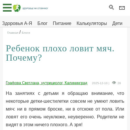
Главная
Тесты
Здоровья А-Я
Блог
Питание
Калькуляторы
Дети
/
Про
Здоровье на отлично
Главная
Блоги
здоровье
Ребенок плохо ловит мяч.
ДЕТЯМ
Почему?
Графова Светлана, нутрициолог, Калининград
2025-12-10 |
26
На занятиях с детьми я обращаю внимание, что
некоторые детки-шестилетки совсем не умеют ловить
мяч: ни в прямом броске, ни в отскоке от пола. Или
ловят его очень неуклюже, неуверенно. Родители не
видят в этом ничего плохого. А зря!