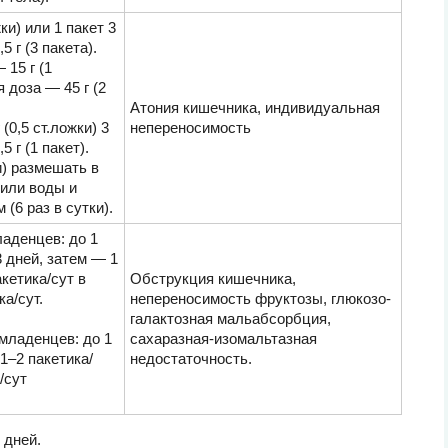
ки) или 1 пакет 3
5 г (3 пакета).
 15 г (1
я доза — 45 г (2
Атония кишечника, индивидуальная
(0,5 ст.ложки) 3
непереносимость
 г (1 пакет).
и) размешать в
 или воды и
(6 раз в сутки).
аденцев: до 1
3 дней, затем — 1
акетика/сут в
Обструкция кишечника,
ка/сут.
непереносимость фруктозы, глюкозо-
галактозная мальабсорбция,
 младенцев: до 1
сахаразная-изомальтазная
 1–2 пакетика/
недостаточность.
/сут
 дней.