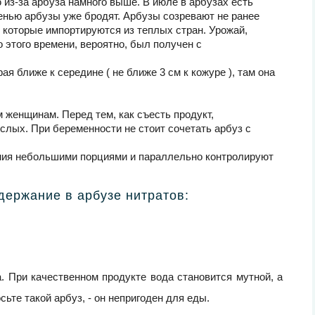
 из-за арбуза намного выше. В июле в арбузах есть
сенью арбузы уже бродят. Арбузы созревают не ранее
, которые импортируются из теплых стран. Урожай,
этого времени, вероятно, был получен с
ая ближе к середине ( не ближе 3 см к кожуре ), там она
 женщинам. Перед тем, как съесть продукт,
ослых. При беременности не стоит сочетать арбуз с
ания небольшими порциями и параллельно контролируют
ержание в арбузе нитратов:
. При качественном продукте вода становится мутной, а
сьте такой арбуз, - он непригоден для еды.