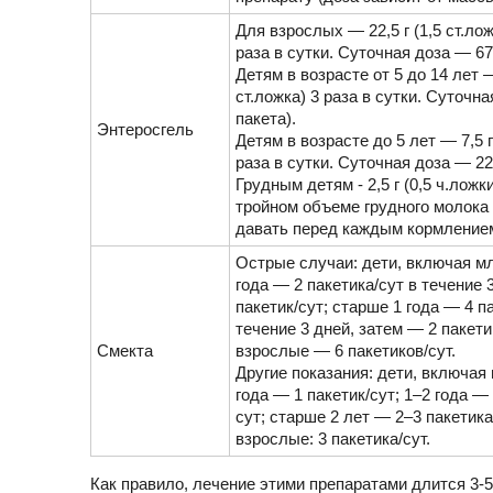
Для взрослых — 22,5 г (1,5 ст.лож
раза в сутки. Суточная доза — 67,
Детям в возрасте от 5 до 14 лет —
ст.ложка) 3 раза в сутки. Суточна
пакета).
Энтеросгель
Детям в возрасте до 5 лет — 7,5 г 
раза в сутки. Суточная доза — 22,5
Грудным детям - 2,5 г (0,5 ч.ложк
тройном объеме грудного молока
давать перед каждым кормлением 
Острые случаи: дети, включая мл
года — 2 пакетика/сут в течение 
пакетик/сут; старше 1 года — 4 п
течение 3 дней, затем — 2 пакети
Смекта
взрослые — 6 пакетиков/сут.
Другие показания: дети, включая
года — 1 пакетик/сут; 1–2 года —
сут; старше 2 лет — 2–3 пакетика
взрослые: 3 пакетика/сут.
Как правило, лечение этими препаратами длится 3-5