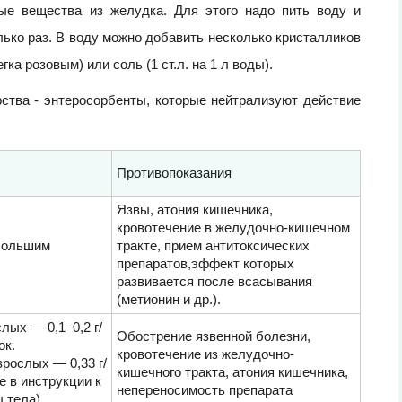
ные вещества из желудка. Для этого надо пить воду и
ько раз. В воду можно добавить несколько кристалликов
ка розовым) или соль (1 ст.л. на 1 л воды).
ства - энтеросорбенты, которые нейтрализуют действие
Противопоказания
Язвы, атония кишечника,
кровотечение в желудочно-кишечном
 большим
тракте, прием антитоксических
препаратов,эффект которых
развивается после всасывания
(метионин и др.).
лых — 0,1–0,2 г/
Обострение язвенной болезни,
ок.
кровотечение из желудочно-
рослых — 0,33 г/
кишечного тракта, атония кишечника,
е в инструкции к
непереносимость препарата
 тела).