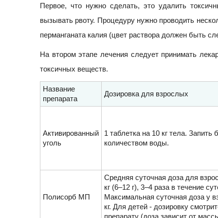
Первое, что нужно сделать, это удалить токсич
вызывать рвоту. Процедуру нужно проводить нескол
перманганата калия (цвет раствора должен быть слег
На втором этапе лечения следует принимать лекар
токсичных веществ.
Название
Дозировка для взрослых
препарата
Активированный
1 таблетка на 10 кг тела. Запить
уголь
количеством воды.
Средняя суточная доза для взрос
кг (6–12 г), 3–4 раза в течение сут
Полисорб МП
Максимальная суточная доза у вз
кг. Для детей - дозировку смотрит
препарату (доза зависит от массы