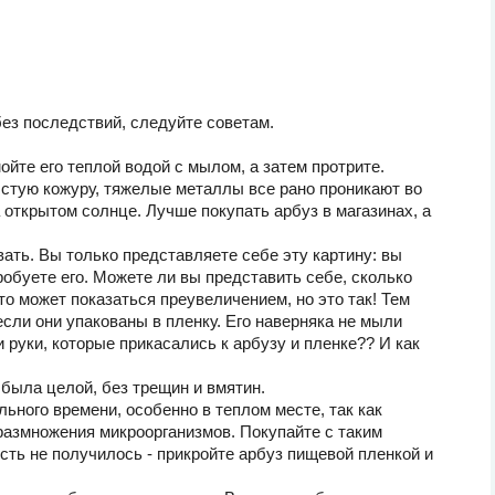
без последствий, следуйте советам.
ойте его теплой водой с мылом, а затем протрите.
лстую кожуру, тяжелые металлы все рано проникают во
 открытом солнце. Лучше покупать арбуз в магазинах, а
вать. Вы только представляете себе эту картину: вы
обуете его. Можете ли вы представить себе, сколько
то может показаться преувеличением, но это так! Тем
если они упакованы в пленку. Его наверняка не мыли
и руки, которые прикасались к арбузу и пленке?? И как
 была целой, без трещин и вмятин.
ьного времени, особенно в теплом месте, так как
азмножения микроорганизмов. Покупайте с таким
сть не получилось - прикройте арбуз пищевой пленкой и