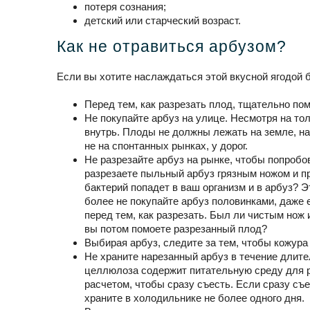
потеря сознания;
детcкий или старческий возраст.
Как не отравиться арбузом?
Если вы хотите наслаждаться этой вкусной ягодой 
Перед тем, как разрезать плод, тщательно пом
Не покупайте арбуз на улице. Несмотря на то
внутрь. Плоды не должны лежать на земле, на
не на спонтанных рынках, у дорог.
Не разрезайте арбуз на рынке, чтобы попробо
разрезаете пыльный арбуз грязным ножом и пр
бактерий попадет в ваш организм и в арбуз? Э
более не покупайте арбуз половинками, даже 
перед тем, как разрезать. Был ли чистым нож 
вы потом помоете разрезанный плод?
Выбирая арбуз, следите за тем, чтобы кожура
Не храните нарезанный арбуз в течение длител
целлюлоза содержит питательную среду для р
расчетом, чтобы сразу съесть. Если сразу съе
храните в холодильнике не более одного дня.