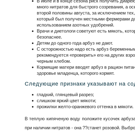
В июле и в конце сезона риск получить диарею
много нитратов для быстрого созревания, а о
второй половины августа, за исключением тех
который был получен местными фермерами до 
использованием азотных удобрений.
Врачи и диетологи советуют есть мякоть, котор
безопаснее.
Детям до одного года арбуз не дают.
С осторожностью надо есть арбуз беременным
рекомендуется «проверить» его на других взр
черным хлебом.
Кормящие матери вводят арбуз в рацион пит
здоровье младенца, которого кормят.
Следующие признаки указывают на сод
гладкий, глянцевый разрез;
слишком яркий цвет мякоти;
прожилки желто-оранжевого оттенка в мякоти.
В теплую кипяченую воду положите кусочек арбуза
при наличии нитратов - она ??станет розовой. Выбро