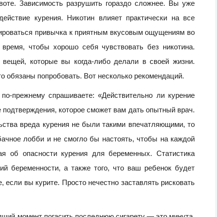
воте. Зависимость разрушить гораздо сложнее. Вы уже
ействие курения. Никотин влияет практически на все
мироваться привычка к приятным вкусовым ощущениям во
 время, чтобы хорошо себя чувствовать без никотина.
вещей, которые вы когда-либо делали в своей жизни.
то обязаны попробовать. Вот несколько рекомендаций.
по-прежнему спрашиваете: «Действительно ли курение
 подтверждения, которое сможет вам дать опытный врач.
льства вреда курения не были такими впечатляющими, то
ачное лобби и не смогло бы настоять, чтобы на каждой
ая об опасности курения для беременных. Статистика
ий беременности, а также того, что ваш ребенок будет
 если вы курите. Просто нечестно заставлять рисковать
ий момент погасить последнюю сигарету — это минута,