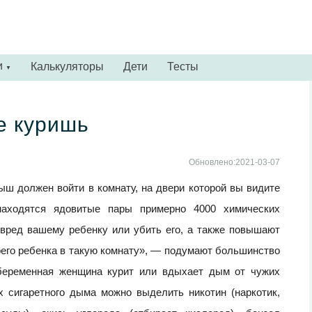
и
Калькуляторы
Дети
Тесты
▼
е куришь
Обновлено:2021-03-07
ш должен войти в комнату, на двери которой вы видите
находятся ядовитые пары примерно 4000 химических
 вред вашему ребенку или убить его, а также повышают
его ребенка в такую комнату», — подумают большинство
а беременная женщина курит или вдыхает дым от чужих
 сигаретного дыма можно выделить никотин (наркотик,