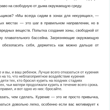
раво на свободную от дыма окружающую среду.
льщиков? «Мы всегда сидим в зонах для некурящих», —
ых местах — это шаг в правильном направлении, но в
 вредных веществ. Попытка создания зоны, свободной от
ину плавательного бассейна. Загрязняющие окружающую
ы обезопасить себя, держитесь как можно дальше от
 и вы, и ваш ребенок. Лучше всего отказаться от курения
 на то, что неблагоприятное воздействие курения
ети тех, кто бросил курить на поздних стадиях
х, чьи матери продолжали курить в течение всего срока.
правил, и вот одно из них: бросайте.
азать, чем сделать. Курение — это не просто привычка,
заться довольно легко, особенно если вас мотивирует к