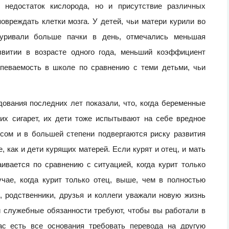
о недостаток кислорода, но и присутствие различных
овреждать клетки мозга. У детей, чьи матери курили во
куривали больше пачки в день, отмечались меньшая
звитии в возрасте одного года, меньший коэффициент
певаемость в школе по сравнению с теми детьми, чьи
ования последних лет показали, что, когда беременные
х сигарет, их дети тоже испытывают на себе вредное
сом и в большей степени подвергаются риску развития
 как и дети курящих матерей. Если курят и отец, и мать
ивается по сравнению с ситуацией, когда курит только
чае, когда курит только отец, выше, чем в полностью
, родственники, друзья и коллеги уважали новую жизнь
и служебные обязанности требуют, чтобы вы работали в
с есть все основания требовать перевода на другую