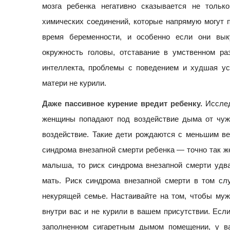
мозга ребенка негативно сказывается не тольк
химических соединений, которые напрямую могут п
время беременности, и особенно если они вы
окружность головы, отставание в умственном ра
интеллекта, проблемы с поведением и худшая ус
матери не курили.
Даже пассивное курение вредит ребенку.
Исслед
женщины попадают под воздействие дыма от чужи
воздействие. Такие дети рождаются с меньшим ве
синдрома внезапной смерти ребенка — точно так же,
малыша, то риск синдрома внезапной смерти удва
мать. Риск синдрома внезапной смерти в том слу
некурящей семье. Настаивайте на том, чтобы муж
внутри вас и не курили в вашем присутствии. Есл
заполненном сигаретным дымом помещении, у ва