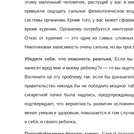
этому маленький человечек, растущий у вас в жи
привыкли ощущать сильное физиологическое возд
системы организма. Кроме того, у вас может сфор
время курения. Организму потребуется некоторое
Отказ от курения — это одна из самых сложных 
Никотиновая зависимость очень сильна, но вы прос
Убедите себя, что опасность реальна.
Если вы 
нанесет вред мне и моему ребенку?» — то вы ищете
Взгляните на эту проблему так: если бы доказате
правительство никогда бы не победило мощное таб
сигаретной пачке была надпись, предупреждающ
подтверждает, что вероятность развития осложнен
менее умным и здоровым, повышается в том случае,
и себя, и своего ребенка.
Попробуйте резко бросить курить.
Самый подходящ