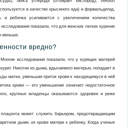
суды), окись углерода (отбирает кислород), бензол
спользуется в качестве крысиного яда) и формальдегид.
ь и ребенка усиливается с увеличением количества
 исследования показали, что для женских легких курение
н меньше.
менности вредно?
Многие исследования показали, что у курящих матерей
 курит. Никотин из дыма, вдыхаемого матерью, попадает в
уды матки, уменьшая приток крови к находящемуся в ней
ритока крови — его уменьшение означает недостаточное
авило, крупные младенцы оказываются здоровее и реже
о плацента может служить барьером, предотвращающим
ретном дыме, из крови матери к ребенку. Когда ученые