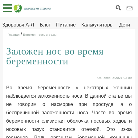
Главная
Тесты
Здоровья А-Я
Блог
Питание
Калькуляторы
Дети
/
Про
Здоровье на отлично
Главная
Беременность и роды
здоровье
Заложен нос во время
ДЕТЯМ
беременности
Обновлено:2021-03-09
Во время беременности у некоторых женщин
наблюдается заложенность носа. В данной статье мы
не говорим о насморке при простуде, а о
беспричинной заложенности носа. Часто во время
беременности слизистая оболочка носовых ходов и
носовых пазух становится отечной. Это из-за
гормонов. Ведь организм беременной женщины