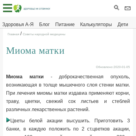
Главная
Тесты
Здоровья А-Я
Блог
Питание
Калькуляторы
Дети
/
Про
Здоровье на отлично
Главная
Советы народной медицины
здоровье
Миома матки
ДЕТЯМ
Обновлено:2020-01-05
Миома матки
- доброкачественная опухоль,
возникающая в толще мышечного слоя стенки матки.
При лечения миомы матки издавиа применяют корни,
траву, цветки, свежий сок листьев и стеблей
различных лекарственных растений.
Цветы белой акации высушить. Приготовить 3
банки, в каждую положить по 2 ст.цветков акации,