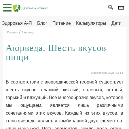
Главная
Тесты
Здоровья А-Я
Блог
Питание
Калькуляторы
Дети
/
Про
Здоровье на отлично
Главная
Аюрведа
здоровье
Аюрведа. Шесть вкусов
ДЕТЯМ
пищи
Обновлено:2021-03-16
В соответствии с аюрведической теорией существует
шесть вкусов: сладкий, кислый, соленый, острый,
горький и вяжущий. Все многообразие вкусов, которое
мы ощущаем, является лишь различными
сочетаниями этих вкусов. Каждый из этих вкусов, в
свою очередь, является комбинацией двух элементов.
Двух маха-бхут. Пять элементов: земля, вода, огонь,