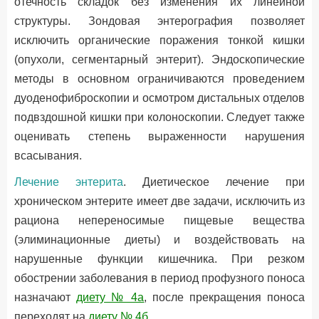
отечность складок без изменения их линейной
структуры. Зондовая энтерография позволяет
исключить органические поражения тонкой кишки
(опухоли, сегментарный энтерит). Эндоскопические
методы в основном ограничиваются проведением
дуоденофиброскопии и осмотром дистальных отделов
подвздошной кишки при колоноскопии. Следует также
оценивать степень выраженности нарушения
всасывания.
Лечение энтерита
. Диетическое лечение при
хроническом энтерите имеет две задачи, исключить из
рациона непереносимые пищевые вещества
(элиминационные диеты) и воздействовать на
нарушенные функции кишечника. При резком
обострении заболевания в период профузного поноса
назначают
диету № 4а
, после прекращения поноса
переходят на
диету № 4б
.