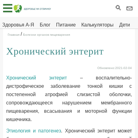
Главная
Тесты
Здоровья А-Я
Блог
Питание
Калькуляторы
Дети
/
Про
Здоровье на отлично
Главная
Болезни органов пищеварения
здоровье
Хронический энтерит
ДЕТЯМ
Обновлено:2021-02-04
Хронический энтерит
– воспалительно-
дистрофическое заболевание тонкой кишки с
постепенной атрофией слизистой оболочки,
сопровождающееся нарушением мембранного
пищеварения, всасывания и моторной функции
кишечника.
Этиология и патогенез
. Хронический энтерит может