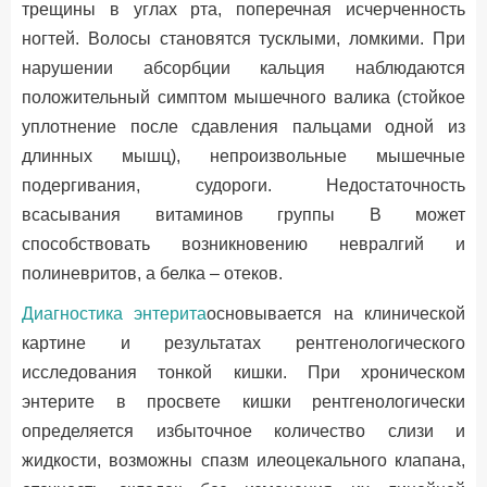
трещины в углах рта, поперечная исчерченность
ногтей. Волосы становятся тусклыми, ломкими. При
нарушении абсорбции кальция наблюдаются
положительный симптом мышечного валика (стойкое
уплотнение после сдавления пальцами одной из
длинных мышц), непроизвольные мышечные
подергивания, судороги. Недостаточность
всасывания витаминов группы В может
способствовать возникновению невралгий и
полиневритов, а белка – отеков.
Диагностика энтерита
основывается на клинической
картине и результатах рентгенологического
исследования тонкой кишки. При хроническом
энтерите в просвете кишки рентгенологически
определяется избыточное количество слизи и
жидкости, возможны спазм илеоцекального клапана,