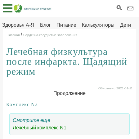
Главная
Тесты
Здоровья А-Я
Блог
Питание
Калькуляторы
Дети
/
Про
Здоровье на отлично
Главная
Сердечно-сосудистые заболевания
здоровье
Лечебная физкультура
ДЕТЯМ
после инфаркта. Щадящий
режим
Обновлено:2021-01-11
Продолжение
Комплекс N2
Смотрите еще
Лечебный комплекс N1