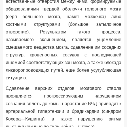
естественные отверстия между ними, формируемые
образованиями твердой оболочки головного мозга
(серп большого мозга, намет мозжечка) либо
костными структурами (большое затылочное
отверстие). Результатом такого процесса,
называемого вклинением, является ущемление
смещаемого вещества мозга, сдавление им соседних
структур, кровеносных сосудов с последующей
ишемией соответствующих зон мозга, а также блокада
ликворопроводящих путей, еще более усугубляющая
ситуацию.
Сдавление верхних отделов мозгового ствола
проявляется прогрессирующим нарушением
сознания вплоть до комы: нарастание ВЧД приводит к
артериальной гипертензии и брадикардии (синдром
Кохера—Кушинга), а также нарушению ритма
дыхания (обычно по типу Чейна—Стокса).