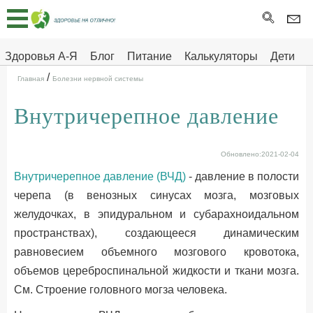
Главная
Тесты
Здоровья А-Я
Блог
Питание
Калькуляторы
Дети
/
Про
Здоровье на отлично
Главная
Болезни нервной системы
здоровье
Внутричерепное давление
ДЕТЯМ
Обновлено:2021-02-04
Внутричерепное давление (ВЧД)
- давление в полости
черепа (в венозных синусах мозга, мозговых
желудочках, в эпидуральном и субарахноидальном
пространствах), создающееся динамическим
равновесием объемного мозгового кровотока,
объемов цереброспинальной жидкости и ткани мозга.
См.
Строение головного могза человека
.