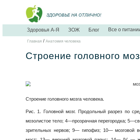
Все о питани
Здоровья А-Я
ЗОЖ
Блог
/
Главная
Анатомия человека
Строение головного моз
Строение головного мозга человека.
Рис. 1. Головной мозг. Продольный разрез по с
мозолистое тело; 4—прозрачная перегородка; 5—сво
зрительных нервов; 9— гипофиз; 10— мозговой в
мост; 13— верхний мозговой парус; 14— IV — же