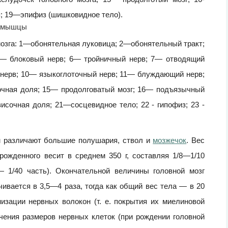
; 19—эпифиз (шишковидное тело).
 мозга: 1—обонятельная луковица; 2—обонятельный тракт;
 5— блоковый нерв; 6— тройничный нерв; 7— отводящий
 нерв; 10— языкоглоточный нерв; 11— блуждающий нерв;
чная доля; 15— продолговатый мозг; 16— подъязычный
сочная доля; 21—сосцевидное тело; 22 - гипофиз; 23 -
ем различают большие полушария, ствол и
мозжечок
. Вес
рожденного весит в среднем 350 г, составляя 1/8—1/10
— 1/40 часть). Окончательной величины головной мозг
ичивается в 3,5—4 раза, тогда как общий вес тела — в 20
изации нервных волокон (т. е. покрытия их миелиновой
чения размеров нервных клеток (при рождении головной