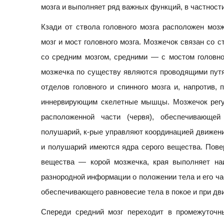
мозга и выполняет ряд важных функций, в частности
Кзади от ствола головного мозга расположен моз
мозг и мост головного мозга. Мозжечок связан со 
со средним мозгом, средними — с мостом головно
мозжечка по существу являются проводящими пут
отделов головного и спинного мозга и, напротив,
иннервирующим скелетные мышцы. Мозжечок регул
расположенной части (червя), обеспечивающе
полушарий, к-рые управляют координацией движени
и полушарий имеются ядра серого вещества. Пове
вещества — корой мозжечка, края выполняет н
разнородной информации о положении тела и его ча
обеспечивающего равновесие тела в покое и при дв
Спереди средний мозг переходит в промежуточны