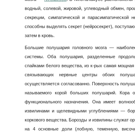
водный, солевой, жировой, углеводный обмен, пр
секреции, симпатической и парасимпатической 
способны выделять секрет (нейросекрет), поступаю
затем в кровь.
Большие полушария головного мозга — наиболе
системы. Оба полушария, разделенные продол
спайками белого вещества, из к-рых самая мощная
связывающих нервные центры обоих полушар
осуществляется согласованно. Поверхность полуша
называемого корой больших полушарий. Кора о
функционального назначения. Она имеет волно
извилинами и щелевидными углублениями — бор
коркового вещества. Борозды и извилины служат о
на 4 основные доли (лобную, теменную, висо