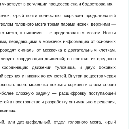
 участвует в регуляции процессов сна и бодрствования.
жечок, к-рый почти полностью покрывает продолговатый
стволом головного мозга тремя парами ножек: верхними —
го мозга, а нижними — с продолговатым мозгом. Ножки
ями, передающими в мозжечок информацию от основных
 проводят сигналы от мозжечка к двигательным клеткам,
ирует координацию движений; он состоит из средпнно
й координацию движений туловища, и двух боковых
й верхних и нижних конечностей. Внутри вещества червя
рхность всего мозжечка покрыта корковым слоем серого
аиболее сложную задачу — расшифровку поступающей
стей в пространстве и разработку оптимального решения,
ижениях.
й, или диэнцефальный, отдел головного мозга, к-рый