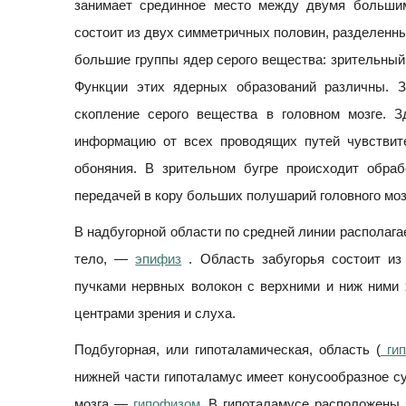
занимает срединное место между двумя большим
состоит из двух симметричных половин, разделенны
большие группы ядер серого вещества: зрительный 
Функции этих ядерных образований различны. 
скопление серого вещества в головном мозге. 
информацию от всех проводящих путей чувствите
обоняния. В зрительном бугре происходит обра
передачей в кору больших полушарий головного моз
В надбугорной области по средней линии располага
тело, —
эпифиз
. Область забугорья состоит из
пучками нервных волокон с верхними и ниж ними
центрами зрения и слуха.
Подбугорная, или гипоталамическая, область (
гип
нижней части гипоталамус имеет конусообразное с
мозга —
гипофизом
. В гипоталамусе расположены 