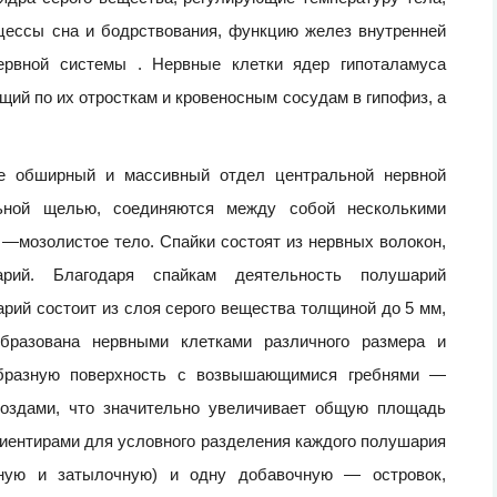
оцессы сна и бодрствования, функцию желез внутренней
нервной системы . Нервные клетки ядер гипоталамуса
щий по их отросткам и кровеносным сосудам в гипофиз, а
е обширный и массивный отдел центральной нервной
ьной щелью, соединяются между собой несколькими
 —мозолистое тело. Спайки состоят из нервных волокон,
ий. Благодаря спайкам деятельность полушарий
рий состоит из слоя серого вещества толщиной до 5 мм,
бразована нервными клетками различного размера и
образную поверхность с возвышающимися гребнями —
оздами, что значительно увеличивает общую площадь
риентирами для условного разделения каждого полушария
чную и затылочную) и одну добавочную — островок,