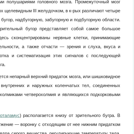
и полушариями головного мозга. Промежуточный мозг
х щелевидным III желудочком, в к-рых различают четыре
бугор, надбугорную, забугорную и подбугорную области.
Зрительный бугор представляет собой самое большое
Здесь сконцентрированы нервные клетки, принимающие
льности, а также отчасти — зрения и слуха, вкуса и
ботка и систематизация этих сигналов с последующей
га.
ется непарный верхний придаток мозга, или шишковидное
 внутренних и наружных коленчатых тел, соединенных
 холмиками четверохолмия и являющихся подкорковыми
оталамус
) располагается книзу от зрительного бугра. В
ужение — воронку с отходящим от нее нижним придатком
ядра серого вещества, регулирующие температуру тела,