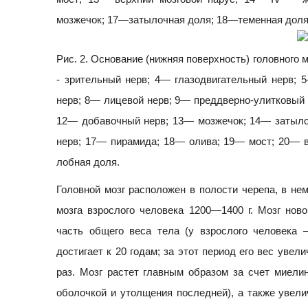
мозжечок; 17—затылочная доля; 18—теменная доля
Рис. 2. Основание (нижняя поверхность) головного
- зрительный нерв; 4— глазодвигательный нерв;
нерв; 8— лицевой нерв; 9— преддверно-улитковый
12— добавочный нерв; 13— мозжечок; 14— затыло
нерв; 17— пирамида; 18— олива; 19— мост; 20— ви
лобная доля.
Головной мозг расположен в полости черепа, в н
мозга взрослого человека 1200—1400 г. Мозг ново
часть общего веса тела (у взрослого человека 
достигает к 20 годам; за этот период его вес увел
раз. Мозг растет главным образом за счет миелин
оболочкой и утолщения последней), а также увели