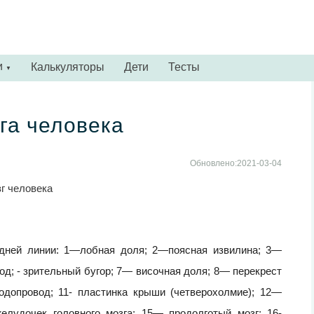
и
Калькуляторы
Дети
Тесты
▼
га человека
Обновлено:2021-03-04
редней линии: 1—лобная доля; 2—поясная извилина; 3—
д; - зрительный бугор; 7— височная доля; 8— перекрест
одопровод; 11- пластинка крыши (четверохолмие); 12—
лудочек головного мозга; 15— продолготый мозг; 16-