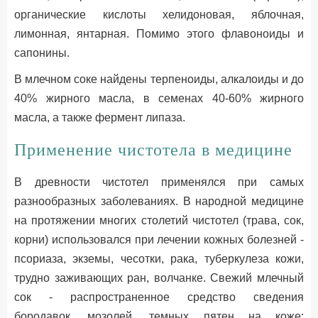
органические кислоты хелидоновая, яблочная,
лимонная, янтарная. Помимо этого флавоноиды и
сапонины.
В млечном соке найдены терпеноиды, алкалоиды и до
40% жирного масла, в семенах 40-60% жирного
масла, а также фермент липаза.
Применение чистотела в медицине
В древности чистотел применялся при самых
разнообразных заболеваниях. В народной медицине
на протяжении многих столетий чистотел (трава, сок,
корни) использовался при лечении кожных болезней -
псориаза, экземы, чесотки, рака, туберкулеза кожи,
трудно заживающих ран, волчанке. Свежий млечный
сок - распространенное средство сведения
бородавок, мозолей, темных пятен на коже;