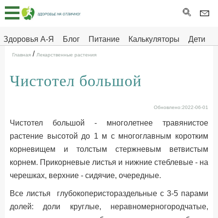
Главная
Тесты
Здоровья А-Я
Блог
Питание
Калькуляторы
Дети
/
Про
Здоровье на отлично
Главная
Лекарственные растения
здоровье
Чистотел большой
ДЕТЯМ
Обновлено:2022-06-01
Чистотел большой - многолетнее травянистое
растение высотой до 1 м с многоглавным коротким
корневищем и толстым стержневым ветвистым
корнем. Прикорневые листья и нижние стеблевые - на
черешках, верхние - сидячие, очередные.
Все листья глубокоперистораздельные с 3-5 парами
долей: доли круглые, неравномерногородчатые,