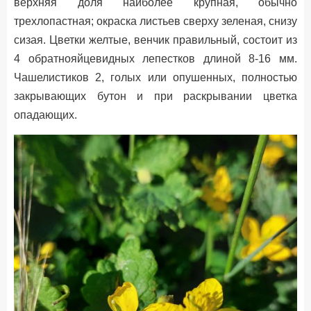
верхняя доля наиболее крупная, обычно
трехлопастная; окраска листьев сверху зеленая, снизу
сизая. Цветки желтые, венчик правильный, состоит из
4 обратнояйцевидных лепестков длиной 8-16 мм.
Чашелистиков 2, голых или опушенных, полностью
закрывающих бутон и при раскрывании цветка
опадающих.