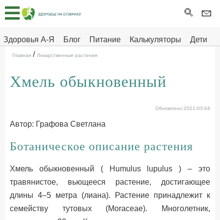
Главная
Тесты
Здоровья А-Я
Блог
Питание
Калькуляторы
Дети
/
Про
Здоровье на отлично
Главная
Лекарственные растения
здоровье
Хмель обыкновенный
ДЕТЯМ
Обновлено:2021-03-04
Автор: Графова Светлана
Ботаническое описание растения
Хмель обыкновенный ( Humulus lupulus ) – это
травянистое, вьющееся растение, достигающее
длины 4–5 метра (лиана). Растение принадлежит к
семейству тутовых (Моrасеае). Многолетник,