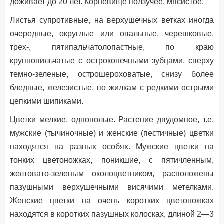
доживает до 20 лет. Корневище ползучее, мясистое.
Листья супротивные, на верхушечных ветках иногда
очередные, округлые или овальные, черешковые,
трех-, пятипальчатолопастные, по краю
крупнопильчатые с остроконечными зубцами, сверху
темно-зеленые, острошероховатые, снизу более
бледные, железистые, по жилкам с редкими острыми
цепкими шипиками.
Цветки мелкие, однополые. Растение двудомное, т.е.
мужские (тычиночные) и женские (пестичные) цветки
находятся на разных особях. Мужские цветки на
тонких цветоножках, поникшие, с пятичленным,
желтовато-зеленым околоцветником, расположены
пазушными верхушечными висячими метелками.
Женские цветки на очень коротких цветоножках
находятся в коротких пазушных колосках, длиной 2—3