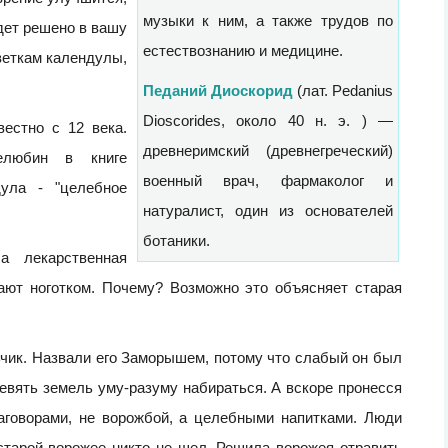
музыки к ним, а также трудов по
удет решено в вашу
естествознанию и медицине.
веткам календулы,
Педаний Диоскорид
(лат. Pedanius
Dioscorides, около 40 н. э. ) —
естно с 12 века.
древнеримский (древнегреческий)
елюбин в книге
военный врач, фармаколог и
дула - "целебное
натуралист, один из основателей
ботаники.
а лекарственная
ают ноготком. Почему? Возможно это объясняет старая
чик. Назвали его Заморышем, потому что слабый он был
девять земель уму-разуму набираться. А вскоре пронесся
заговорами, не ворожбой, а целебными напитками. Люди
 старой ворожее никто не шел. Решила ворожея отравить