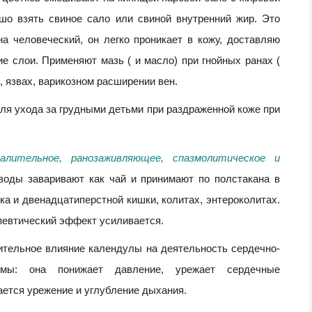
ошо взять свиное сало или свиной внутренний жир. Это
на человеческий, он легко проникает в кожу, доставляю
е слои. Применяют мазь ( и масло) при гнойных ранах (
, язвах, варикозном расширении вен.
ля ухода за грудными детьми при раздраженной коже при
палительное, ранозаживляющее, спазмолитическое и
 воды заваривают как чай и принимают по полстакана в
ка и двенадцатиперстной кишки, колитах, энтероколитах.
певтический эффект усиливается.
тельное влияние календулы на деятельность сердечно-
емы: она понижает давление, урежает сердечные
ается урежение и углубление дыхания.