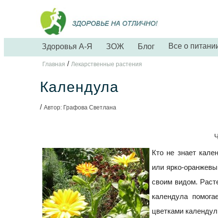
Все о питани
Здоровья А-Я
ЗОЖ
Блог
/
Главная
Лекарственные растения
Календула
/
Автор: Графова Светлана
Ч
Кто не знает кал
или ярко-оранжевы
своим видом. Расте
календула помога
цветками календул