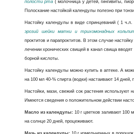
полости рта
( молочница у детей, гингивиты, пио
Полоскание настойкой календулы полезно при тонз
Настойку календулы в виде спринцеваний ( 1 ч.л.
эрозий шейки матки и трихомонадных кольпи
проктитов и парапроктитов. В этом случае настойку 
лечении хронических свищей в канал свища вводят 
борной кислоты.
Настойку календулы можно купить в аптеке. А мож
на 100 мл 40-% спирта (водки) настаивают 14 дней,
Настойки, мази, свежий сок растения используют 
Имеются сведения о положительном действии насто
Масло из календулы:
10 г цветков заливают 100 
на солнце 20 дней, процеживают.
Мазь из календулы:
10 г измельченных в порошок