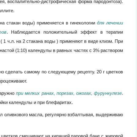
рея, воспалительно-дистрофическая форма пародонтоза).
иллите.
 на стакан воды) применяется в гинекологии
для лечении
тов
. Наблюдается положительный эффект в терапии
( 1 ч.л. на 2 стакана воды ) применяют в виде клизм. При
настой (1:10) календулы в равных частях с 3% раствором
но сделать самому по следующему рецепту. 20 г цветков
 процеживают.
наружно
при мелких ранах, порезах, ожогах, фурункулезе
.
йки календулы и при блефаритах.
мл оливкового масла, регулярно взбалтывая, выдерживаю
 цветков смешивают на кипящей паровой бане с жировой