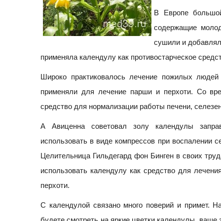
В Европе большой
содержащие молод
сушили и добавлял
применяла календулу как противостарческое средст
Широко практиковалось лечение пожилых людей 
применяли для лечение парши и перхоти. Со вр
средство для нормализации работы печени, селезен
А Авиценна советовал золу календулы запра
использовать в виде компрессов при воспалении с
Целительница Гильдегард фон Бинген в своих тру
использовать календулу как средство для лечени
перхоти.
С календулой связано много поверий и примет. Н
будете смотреть на яркие цветки календулы, ваше 