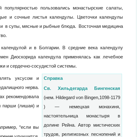
 популярностью пользовались монастырские салаты,
ые и сочные листья календулы. Цветочки календулы
и в супы, мясные и рыбные блюда. Восточная медицина
во.
календулой и в Болгарии. В средние века календулу
емен Диоскорида календула применялась как лечебное
ки и сердечно-сосудистой системы.
влять уксусом и
Справка
едалищного нерва.
Св. Хильдегарда Бингенская
дах рекомендовала
(нем. Hildegard von Bingen,1098-1179
я парши (лишая) и
) — немецкая монахиня,
настоятельница монастыря в
долине Рейна. Автор мистических
апример, “если вы
трудов, религиозных песнопений и
зрение улучшится,