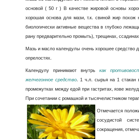
основой ( 50 г ) В качестве жировой основы хор
хорошая основа для мази, т.к. свиной жир похож 
биологически активные вещества в глубоко лежащи
рану предварительно промыть), трещинах, ссадинах
Мазь и масло календулы очень хорошее средство д
опрелостях.
Календулу принимают внутрь
как противовос
желчегонное средство
. 1 ч.л. сырья на 1 стакан
промежутках между едой при гастритах, язве желуд
При сочетании с ромашкой и тысячелистником тера
Отмечается положи
сосудистой сист
сокращения, отмеч