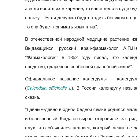
а если носить их в кармане, то ваше дело в суде б
пользу”. “Если девушка будет ходить босиком по ц
то она будет понимать язык птиц”.
В отечественной народной медицине растение изв
Выдающийся русский врач-фармаколог А.П.Н
"Фармакология" в 1852 году писал, что кален
средство, одаренное особенной врачебной силой".
Официальное название календулы - календул
(
Calendula officinalis L
). В России календулу назыв
сказка.
"Давным-давно в одной бедной семье родился маль
и болезненный. Когда он вырос, отправился за три
слух, что объявился человек, который лечит не 
стали лечиться у него (а это был Заморыша), а к