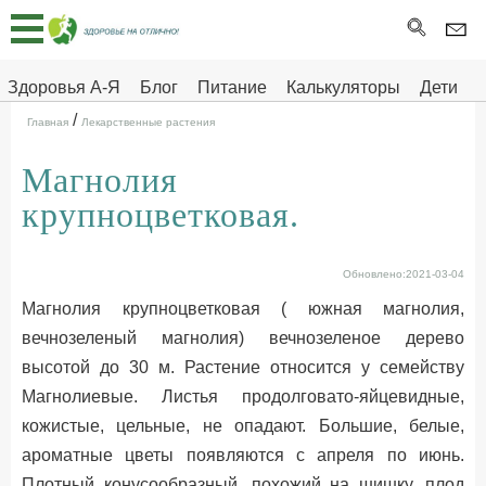
Главная
Тесты
Здоровья А-Я
Блог
Питание
Калькуляторы
Дети
/
Про
Здоровье на отлично
Главная
Лекарственные растения
здоровье
Магнолия
ДЕТЯМ
крупноцветковая.
Обновлено:2021-03-04
Магнолия крупноцветковая ( южная магнолия,
вечнозеленый магнолия) вечнозеленое дерево
высотой до 30 м. Растение относится у семейству
Магнолиевые. Листья продолговато-яйцевидные,
кожистые, цельные, не опадают. Большие, белые,
ароматные цветы появляются с апреля по июнь.
Плотный конусообразный, похожий на шишку, плод