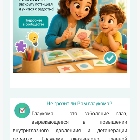
Не грозит ли Вам глаукома?
Глаукома - это за6оление глаз,
выражающееся в повышении
внyтpиглазного давлениия и дегенерации
сетчатки. Глаукома оказывается главной