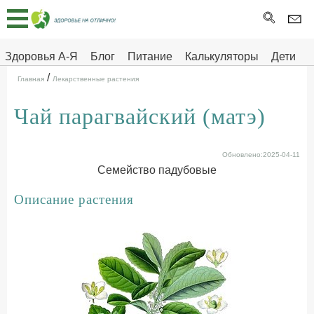
Главная
Тесты
Здоровья А-Я
Блог
Питание
Калькуляторы
Дети
/
Про
Здоровье на отлично
Главная
Лекарственные растения
здоровье
Чай парагвайский (матэ)
ДЕТЯМ
Обновлено:2025-04-11
Семейство падубовые
Описание растения