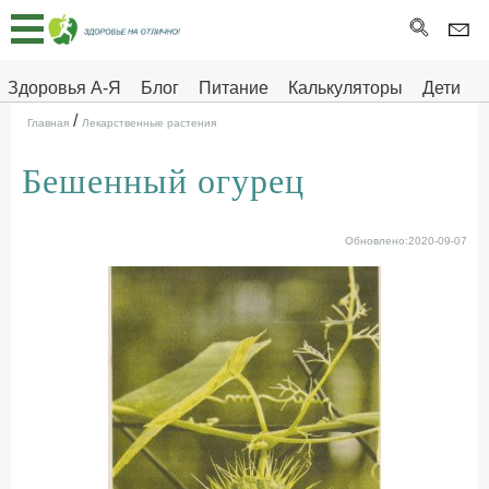
Главная
Тесты
Здоровья А-Я
Блог
Питание
Калькуляторы
Дети
/
Про
Здоровье на отлично
Главная
Лекарственные растения
здоровье
Бешенный огурец
ДЕТЯМ
Обновлено:2020-09-07