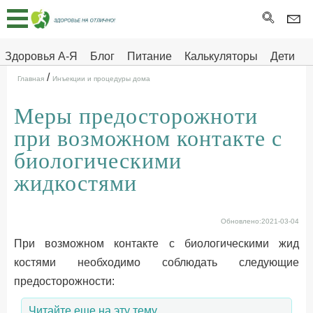
Главная
Тесты
Здоровья А-Я
Блог
Питание
Калькуляторы
Дети
/
Про
Здоровье на отлично
Главная
Инъекции и процедуры дома
здоровье
Меры предосторожноти
ДЕТЯМ
при возможном контакте с
биологическими
жидкостями
Обновлено:2021-03-04
При возможном контакте с биологическими жид
костями необходимо соблюдать следующие
предосторожности:
Читайте еще на эту тему