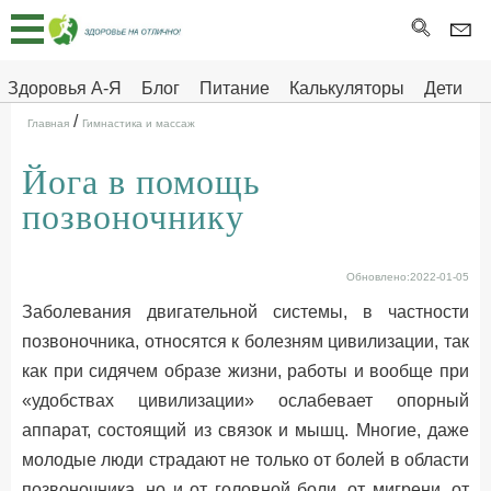
Главная
Тесты
Здоровья А-Я
Блог
Питание
Калькуляторы
Дети
/
Про
Здоровье на отлично
Главная
Гимнастика и массаж
здоровье
Йога в помощь
ДЕТЯМ
позвоночнику
Обновлено:2022-01-05
Заболевания двигательной системы, в частности
позвоночника, относятся к болезням цивилизации, так
как при сидячем образе жизни, работы и вообще при
«удобствах цивилизации» ослабевает опорный
аппарат, состоящий из связок и мышц. Многие, даже
молодые люди страдают не только от болей в области
позвоночника, но и от головной боли, от мигрени, от