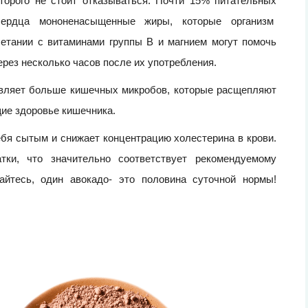
торого не стоит отказываться. Почти 15% питательных
сердца мононенасыщенные жиры, которые организм
етании с витаминами группы В и магнием могут помочь
ерез несколько часов после их употребления.
авляет больше кишечных микробов, которые расщепляют
ие здоровье кишечника.
ебя сытым и снижает концентрацию холестерина в крови.
тки, что значительно соответствует рекомендуемому
айтесь, один авокадо- это половина суточной нормы!