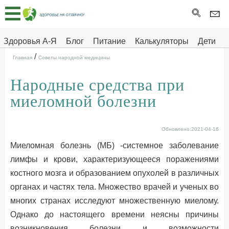
Главная
Тесты
Здоровья А-Я
Блог
Питание
Калькуляторы
Дети
/
Про
Здоровье на отлично
Главная
Советы народной медицины
здоровье
Народные средства при
ДЕТЯМ
миеломной болезни
Обновлено:2021-04-16
Миеломная болезнь (МБ) -системное заболевание
лимфы и крови, характеризующееся поражениями
костного мозга и образованием опухолей в различных
органах и частях тела. Множество врачей и ученых во
мноrих странах исследуют множественную миелому.
Однако до настоящего времени неясны причины
возникновения болезни и возможности