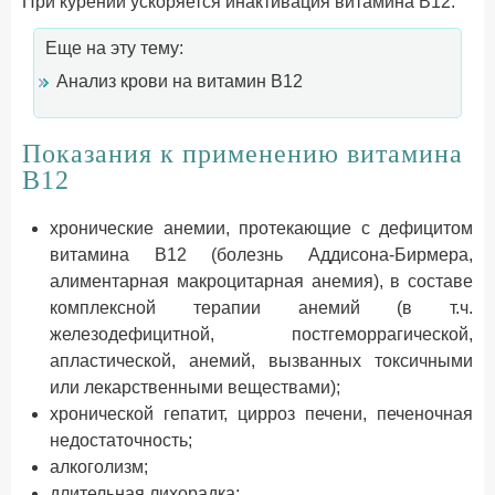
При курении ускоряется инактивация витамина В12.
Еще на эту тему:
Анализ крови на витамин В12
Показания к применению витамина
В12
хронические анемии, протекающие с дефицитом
витамина B12 (болезнь Аддисона-Бирмера,
алиментарная макроцитарная анемия), в составе
комплексной терапии анемий (в т.ч.
железодефицитной, постгеморрагической,
апластической, анемий, вызванных токсичными
или лекарственными веществами);
хронической гепатит, цирроз печени, печеночная
недостаточность;
aлкоголизм;
длительная лихорадка;