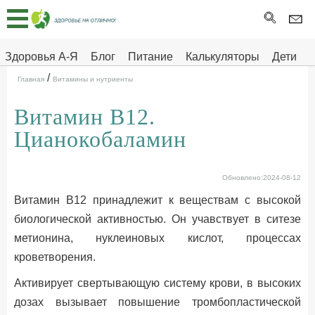
Главная
Тесты
Здоровья А-Я
Блог
Питание
Калькуляторы
Дети
/
Про
Здоровье на отлично
Главная
Витамины и нутриенты
здоровье
Витамин B12.
ДЕТЯМ
Цианокобаламин
Обновлено:2024-08-12
Витамин В12 принадлежит к веществам с высокой
биологической активностью. Он учавствует в ситезе
метионина, нуклеиновых кислот, процессах
кроветворения.
Активирует свертывающую систему крови, в высоких
дозах вызывает повышение тромбопластической