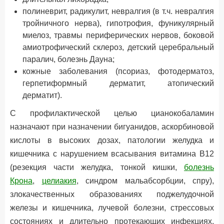
полиневрит, радикулит, невралгия (в т.ч. невралгия
тройничного нерва), гипотрофия, фуникулярный
миелоз, травмы периферических нервов, боковой
амиотрофический склероз, детский церебральный
паралич, болезнь Дауна;
кожные заболевания (псориаз, фотодерматоз,
герпетиформный дерматит, атопический
дерматит).
С профилактической целью цианокобаламин
назначают при назначении бигуанидов, аскорбиновой
кислоты в высоких дозах, патологии желудка и
кишечника с нарушением всасывания витамина B12
(резекция части желудка, тонкой кишки,
болезнь
Крона
,
целиакия
, синдром мальабсорбции, спру),
злокачественных образованиях поджелудочной
железы и кишечника, лучевой болезни, стрессовых
состояниях и длительно протекающих инфекциях,