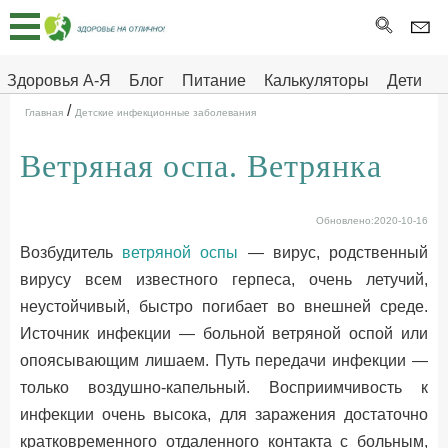
Главная
Тесты
Здоровья А-Я
Блог
Питание
Калькуляторы
Дети
/
Про
Здоровье на отлично
Главная
Детские инфекционные заболевания
здоровье
Ветряная оспа. Ветрянка
ДЕТЯМ
Обновлено:2020-10-16
Возбудитель
ветряной оспы
— вирус, родственный
вирусу всем известного герпеса, очень летучий,
неустойчивый, быстро погибает во внешней среде.
Источник инфекции — больной ветряной оспой или
опоясывающим лишаем. Путь передачи инфекции —
только воздушно-капельный. Восприимчивость к
инфекции очень высока, для заражения достаточно
кратковременного отдаленного контакта с больным,