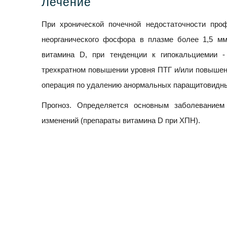
Лечение
При хронической почечной недостаточности про
неорганического фосфора в плазме более 1,5 м
витамина D, при тенденции к гипокальциемии -
трехкратном повышении уровня ПТГ и/или повышени
операция по удалению анормальных паращитовидны
Прогноз. Определяется основным заболеванием
изменений (препараты витамина D при ХПН).