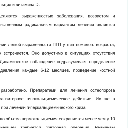
льция и витамина D.
ляются выраженностью заболевания, возрастом и
инственным радикальным вариантом лечения является
ии легкой выраженности ПГП у лиц пожилого возраста,
го встречается. Оно допустимо в ситуациях отсутствия
 Динамическое наблюдение подразумевает определение
 давления каждые 6-12 месяцев, проведение костной
 разработано. Препаратами для лечения остеопороза
анзиторное гипокальциемическое действие. Их же в
 при лечении гиперкальциемического криза.
ного объема нормокальциемия сохраняется менее чем у 10
ейшем требуется повторная операция. Рецидивы