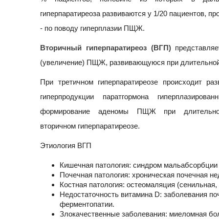
гиперпаратиреоза развиваются у 1/20 пациентов, пр
- по поводу гиперплазии ПЩЖ.
Вторичный гиперпаратиреоз (ВГП)
представляе
(увеличение) ПЩЖ, развивающуюся при длительной 
При третичном гиперпаратиреозе происходит раз
гиперпродукции паратгормона гиперплазиро
формирование аденомы ПЩЖ при длительн
вторичном гиперпаратиреозе.
Этиология ВГП
Кишечная патология: синдром мальабсорбции 
Почечная патология: хроническая почечная н
Костная патология: остеомаляция (сенильная,
Недостаточность витамина D: заболевания по
ферментопатии.
Злокачественные заболевания: миеломная бо