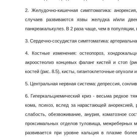
2. Желудочно-кишечная симптоматика: анорексия
случаев развиваются язвы желудка и/или две
панкреакалькулез. В 2 раза чаще, чем в популяции,
3. Сердечно-сосудистая симптоматика: артериальна
4. Костные изменения: остеопороз, хондрокальц
акроостеолиз концевых фаланг кистей и стоп (ри
костей (рис. 8.5), кисты, гигантоклеточные опухоли
5. Центральная нервная система: депрессия, сонлив
6. Гиперкальциемический криз - весьма редкое тя
кома, психоз, вслед за нарастающей анорексией, 
слабость, обезвоживание, анурия, коматозное со
проксимальных отделов туловища, межреберных мы
развивается при уровне кальция в плазме боле