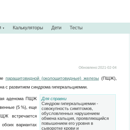
и
Калькуляторы
Дети
Тесты
▼
Обновлено:2021-02-04
ние
паращитовидной (околощитовидные) железы
(ПЩЖ),
а с развитием синдрома гиперкальциемии.
рная аденома ПЩЖ
Для справки
Синдром гиперкальциемии -
венные (5 %), еще
совокупность симптомов,
обусловленных нарушением
ПЩЖ встречается
обмена кальция, проявляющийся
по­вышением его уровня в
 обоих вариантах
сыворотке крови и