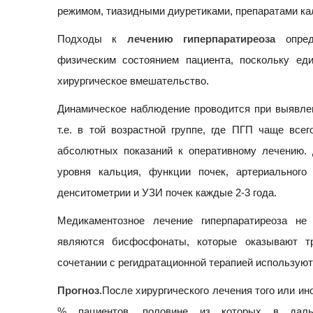
режимом, тиазидными диуретиками, препаратами ка
Подходы к
лечению гиперпаратиреоза
опреде
физическим состоянием пациента, поскольку ед
хирургическое вмешательство.
Динамическое наблюдение проводится при выявлен
т.е. в той возрастной группе, где ПГП чаще все
абсолютных показаний к оперативному лечению.
уровня кальция, функции почек, артериального
денситометрии и УЗИ почек каждые 2-3 года.
Медикаментозное лечение гиперпаратиреоза не
являются бисфосфонаты, которые оказывают тр
сочетании с регидратационной терапией используют
Прогноз
.После хирургического лечения того или и
% пациентов, половине из которых в дальн