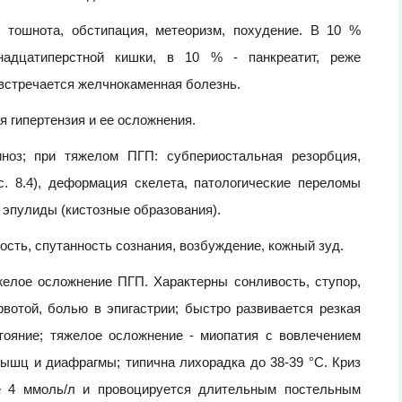
, тошнота, обстипация, метеоризм, похудение. В 10 %
надцатиперстной кишки, в 10 % - панкреатит, реже
 встречается желчнокаменная болезнь.
я гипертензия и ее осложнения.
иноз; при тяжелом ПГП: субпериостальная резорбция,
с. 8.4), деформация скелета, патологические переломы
 и эпулиды (кистозные образования).
ость, спутанность сознания, возбуждение, кожный зуд.
желое осложнение ПГП. Характерны сонливость, ступор,
рвотой, болью в эпигастрии; быстро развивается резкая
стояние; тяжелое осложнение - миопатия с вовлечением
шц и диафрагмы; типична лихорадка до 38-39 °С. Криз
е 4 ммоль/л и провоцируется длительным постельным