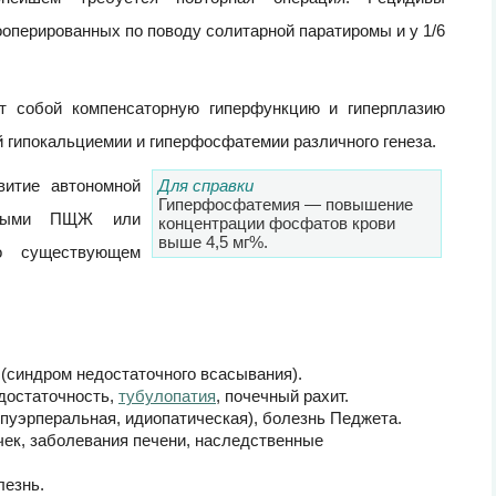
ооперированных по поводу солитарной паратиромы и у 1/6
т собой компенсаторную гиперфункцию и гиперплазию
гипокальциемии и гиперфосфатемии различного генеза.
витие автономной
Для справки
Гиперфосфатемия — повышение
ванными ПЩЖ или
концентрации фосфатов крови
выше 4,5 мг%.
о существующем
(синдром недостаточного всасывания).
едостаточность,
тубулопатия
, почечный рахит.
 пуэрперальная, идиопатическая), болезнь Педжета.
чек, заболевания печени, наследственные
лезнь.