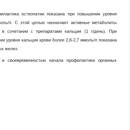
филактика остеопатии показана при повышении уровня
моль/л. С этой целью назначают активные метаболиты
 в сочетании с препаратами кальция (1 г/день). При
и уровня кальция крови более 2,6-2,7 ммоль/л показана
х желез.
 и своевременностью начала профилактики органных