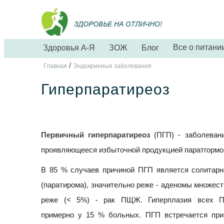
Все о питани
Здоровья А-Я
ЗОЖ
Блог
/
Главная
Эндокринные заболевания
Гиперпаратиреоз
Первичный гиперпаратиреоз
(ПГП) - заболева
проявляющееся избыточной продукцией паратгормон
В 85 % случаев причиной ПГП является солита
(паратирома), значительно реже - аденомы множест
реже (< 5%) - рак ПЩЖ. Гиперплазия всех 
примерно у 15 % больных. ПГП встречается при