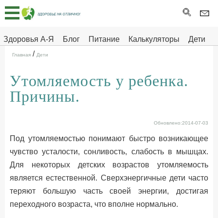
Главная
Тесты
Здоровья А-Я
Блог
Питание
Калькуляторы
Дети
/
Про
Здоровье на отлично
Главная
Дети
здоровье
Утомляемость у ребенка.
ДЕТЯМ
Причины.
Обновлено:2014-07-03
Под утомляемостью понимают быстро возникающее
чувство усталости, сонливость, слабость в мышцах.
Для некоторых детских возрастов утомляемость
является естественной. Сверхэнергичные дети часто
теряют большую часть своей энергии, достигая
переходного возраста, что вполне нормально.