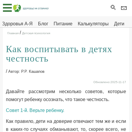
Главная
Тесты
Здоровья А-Я
Блог
Питание
Калькуляторы
Дети
/
Про
Здоровье на отлично
Главная
Детская психология
здоровье
Как воспитывать в детях
ДЕТЯМ
честность
/
Автор: Р.Р. Кашапов
Обновлено:2025-11-17
Давайте рассмотрим несколько советов, которые
помогут ребенку осознать, что такое честность.
Совет 1-й. Верьте ребенку.
Как правило, дети на доверие отвечают тем же и если
в каких-то случаях обманывают, то, скорее всего, не