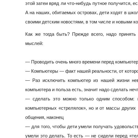
этой затеи вряд ли что-нибудь путное получится, е
А на наших, обитаемых островах, дети ходят в школ
своими детским новостями, в том числе и новыми к
Как же тогда быть? Прежде всего, надо принять и
мыслей:
— Проводить очень много времени перед компьютер
— Компьютеры — факт нашей реальности, от которог
— Раз исключить компьютер из нашей жизни нево
компьютера и польза есть, значит надо сделать неч
— сделать это можно только одним способом: н
компьютерных «стрелялок», но и от массы других в
общения, наконец
— для того, чтобы дети умели получать удовольств
умели это делать. То есть — не сидели перед «тел