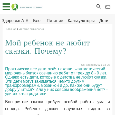
Главная
Тесты
Здоровья А-Я
Блог
Питание
Калькуляторы
Дети
/
Про
Здоровье на отлично
Главная
Детская психология
здоровье
Мой ребенок не любит
ДЕТЯМ
сказки. Почему?
Обновлено:2021-02-25
Практически все дети любят сказки. Фантастический
мир очень близок сознанию ребят от трех до 8 - 9 лет.
Однако есть дети, которые с детства не любят сказки.
Эти дети могут заниматься чем-то другим:
трансформерами, мозаикой и др. Как же они буgyт
добру учиться? Или у них совсем воображения нет? -
удивляются родители.
Восприятие сказки требует особой работы ума и
сердца. Ребенок должен научиться видеть за