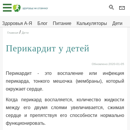
Главная
Тесты
Здоровья А-Я
Блог
Питание
Калькуляторы
Дети
/
Про
Здоровье на отлично
Главная
Дети
здоровье
Перикардит у детей
ДЕТЯМ
Обновлено:2020-01-05
Перикардит - это воспаление или инфекция
перикарда, тонкого мешочка (мембраны), который
окружает сердце.
Когда перикард воспаляется, количество жидкости
между его двумя слоями увеличивается, сжимая
сердце и препятствуя его способности нормально
функционировать.