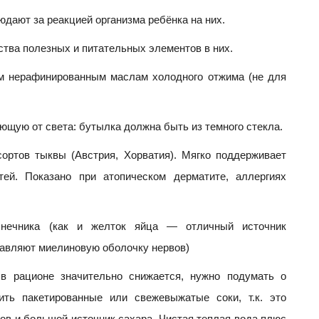
дают за реакцией организма ребёнка на них.
ства полезных и питательных элементов в них.
м нерафинированным маслам холодного отжима (не для
ающую от света: бутылка должна быть из темного стекла.
ортов тыквы (Австрия, Хорватия). Мягко поддерживает
ей. Показано при атопическом дерматите, аллергиях
лнечника (как и желток яйца — отличный источник
тавляют миелиновую оболочку нервов)
 в рационе значительно снижается, нужно подумать о
ить пакетированные или свежевыжатые соки, т.к. это
ов и большой источник сахара. Чистая теплая вода плюс