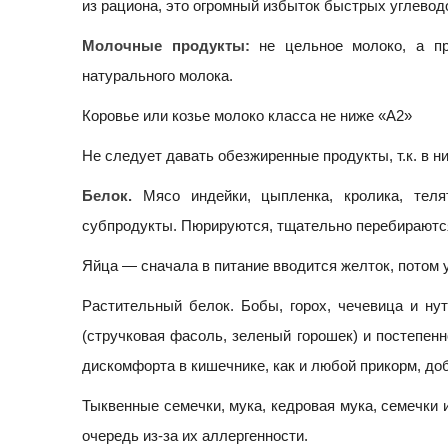
из рациона, это огромный избыток быстрых углевод
Молочные продукты:
не цельное молоко, а про
натурального молока.
Коровье или козье молоко класса не ниже «A2»
Не следует давать обезжиренные продукты, т.к. в ни
Белок.
Мясо индейки, цыпленка, кролика, теля
субпродукты. Пюрируются, тщательно перебираютс
Яйца — сначала в питание вводится желток, потом 
Растительный белок. Бобы, горох, чечевица и ну
(стручковая фасоль, зеленый горошек) и постепен
дискомфорта в кишечнике, как и любой прикорм, до
Тыквенные семечки, мука, кедровая мука, семечки и
очередь из-за их аллергенности.