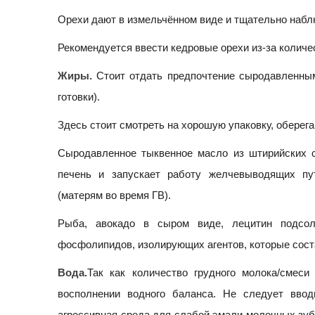
Орехи дают в измельчённом виде и тщательно наблю
Рекомендуется ввести кедровые орехи из-за количе
Жиры.
Стоит отдать предпочтение сыродавленны
готовки).
Здесь стоит смотреть на хорошую упаковку, оберег
Сыродавленное тыквенное масло из штирийских с
печень и запускает работу желчевыводящих пут
(матерям во время ГВ).
Рыба, авокадо в сыром виде, лецитин подсо
фосфолипидов, изолирующих агентов, которые сос
Вода.
Так как количество грудного молока/смеси
восполнении водного баланса. Не следует ввод
агрессивная среда для слабой эмали молочных зуб