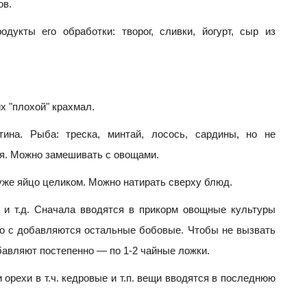
ов.
дукты его обработки: творог, сливки, йогурт, сыр из
х "плохой" крахмал.
тина. Рыба: треска, минтай, лосось, сардины, но не
я. Можно замешивать с овощами.
уже яйцо целиком. Можно натирать сверху блюд.
т и т.д. Сначала вводятся в прикорм овощные культуры
но с добавляются остальные бобовые. Чтобы не вызвать
бавляют постепенно — по 1-2 чайные ложки.
 орехи в т.ч. кедровые и т.п. вещи вводятся в последнюю