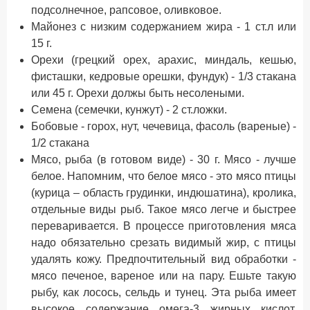
подсолнечное, рапсовое, оливковое.
Майонез с низким содержанием жира - 1 ст.л или
15 г.
Орехи (грецкий орех, арахис, миндаль, кешью,
фисташки, кедровые орешки, фундук) - 1/3 стакана
или 45 г. Орехи должы быть несолеными.
Семена (семечки, кунжут) - 2 ст.ложки.
Бобовые - горох, нут, чечевица, фасоль (вареные) -
1/2 стакана
Мясо, рыба (в готовом виде) - 30 г. Мясо - лучше
белое. Напомним, что белое мясо - это мясо птицы
(курица – область грудинки, индюшатина), кролика,
отдельные виды рыб. Такое мясо легче и быстрее
переваривается. В процессе приготовления мяса
надо обязательно срезать видимый жир, с птицы
удалять кожу. Предпочтительный вид обработки -
мясо печеное, вареное или на пару. Ешьте такую
рыбу, как лосось, сельдь и тунец. Эта рыба имеет
высокое содержание омега-3 жирных кислот,