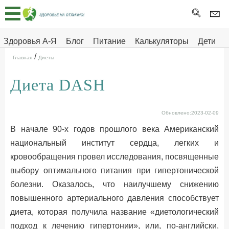
Главная
Тесты
Здоровья А-Я
Блог
Питание
Калькуляторы
Дети
/
Про
Здоровье на отлично
Главная
Диеты
здоровье
Диета DASH
ДЕТЯМ
Обновлено:2023-02-09
В начале 90-х годов прошлого века Американский
национальный институт сердца, легких и
кровообращения провел исследования, посвященные
выбору оптимального питания при гипертонической
болезни. Оказалось, что наилучшему снижению
повышенного артериального давления способствует
диета, которая получила название «диетологический
подход к лечению гипертонии», или, по-английски,