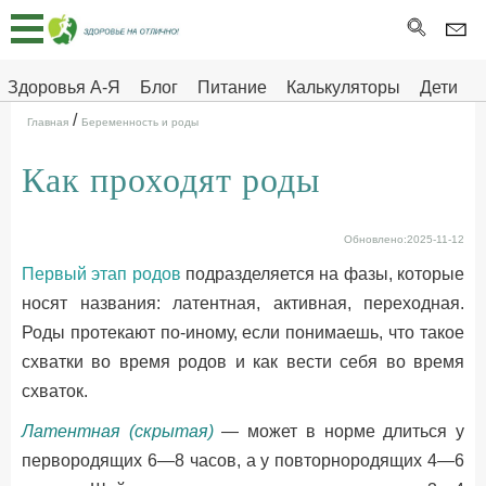
Главная
Тесты
Здоровья А-Я
Блог
Питание
Калькуляторы
Дети
/
Про
Здоровье на отлично
Главная
Беременность и роды
здоровье
Как проходят роды
ДЕТЯМ
Обновлено:2025-11-12
Первый этап родов
подразделяется на фазы, которые
носят названия: латентная, активная, переходная.
Роды протекают по-иному, если понимаешь, что такое
схватки во время родов и как вести себя во время
схваток.
Латентная (скрытая)
— может в норме длиться у
первородящих 6—8 часов, а у повторнородящих 4—6