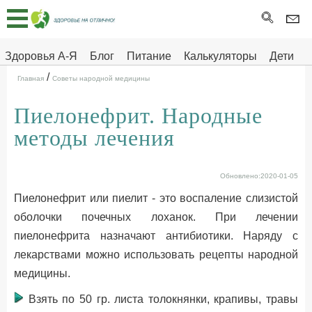
Главная
Тесты
Здоровья А-Я
Блог
Питание
Калькуляторы
Дети
/
Про
Здоровье на отлично
Главная
Советы народной медицины
здоровье
Пиелонефрит. Народные
ДЕТЯМ
методы лечения
Обновлено:2020-01-05
Пиелонефрит или пиелит - это воспаление слизистой
оболочки почечных лоханок. При лечении
пиелонефрита назначают антибиотики. Наряду с
лекарствами можно использовать рецепты народной
медицины.
Взять по 50 гр. листа толокнянки, крапивы, травы