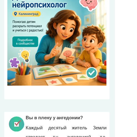
Вы в плену у ангедонии?
Каждый десятый житель Земли
страдает т.н. ангедонией, т.е.