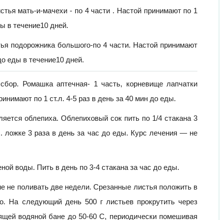
стья мать-и-мачехи - по 4 части . Настой принимают по 1
ды в течение10 дней.
стья подорожника большого-по 4 части. Настой принимают
до еды в течение10 дней.
сбор. Ромашка аптечная- 1 часть, корневище лапчатки
инимают по 1 ст.л. 4-5 раз в день за 40 мин до еды.
яется облепиха. Облепиховый сок пить по 1/4 стакана 3
. ложке 3 раза в день за час до еды. Курс лечения — не
ной воды. Пить в день по 3-4 стакана за час до еды.
ие не поливать две недели. Срезанные листья положить в
о. На следующий день 500 г листьев прокрутить через
пящей водяной бане до 50-60 С, периодически помешивая