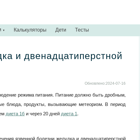
и
Калькуляторы
Дети
Тесты
▼
дка и двенадцатиперстной
Обновлено:2024-07-16
людение режима питания. Питание должно быть дробным,
ные блюда, продукты, вызывающие метеоризм. В период
тем
диета 1б
и через 20 дней
диета 1
.
ечения язвенной болезни желудка и двенадцатиперстной