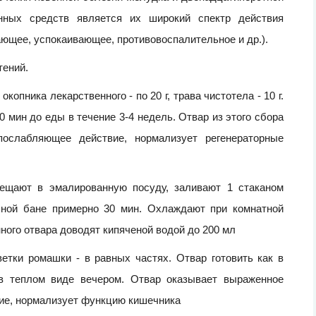
нных средств является их широкий спектр действия
ющее, успокаивающее, противовоспалительное и др.).
ений.
копника лекарственного - по 20 г, трава чистотела - 10 г.
0 мин до еды в течение 3-4 недель. Отвар из этого сбора
послабляющее действие, нормализует регенераторные
мещают в эмалированную посуду, заливают 1 стаканом
яной бане примерно 30 мин. Охлаждают при комнатной
ного отвара доводят кипяченой водой до 200 мл
етки ромашки - в равных частях. Отвар готовить как в
в теплом виде вечером. Отвар оказывает выраженное
ие, нормализует функцию кишечника