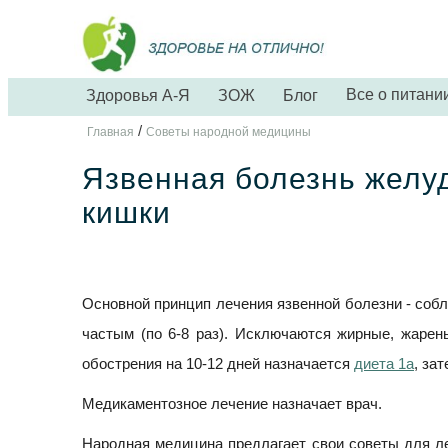
Все о питани
Здоровья А-Я
ЗОЖ
Блог
/
Главная
Советы народной медицины
Язвенная болезнь желу
кишки
Основной принцип лечения язвенной болезни - соб
частым (по 6-8 раз). Исключаются жирные, жаре
обострения на 10-12 дней назначается
диета 1а
, за
Медикаментозное лечение назначает врач.
Народная медицина предлагает свои советы для л