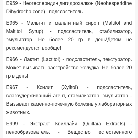
Е959 - Неогесперидин дигидрохалкон (Neohesperidine
Dihydrochalcone) - подсластитель
Е965 - Мальтит и мальтитный сироп (Maltitol and
Maltitol Syrup) - подсластитель, стабилизатор,
эмульгатор. Не более 20 гр в день!Детям не
рекомендуется вообще!
Е966 - Лактит (Lactitol) - подсластитель, текстуратор.
Может вызывать расстройство желудка. Не более 20
гр в день!
Е967 - Ксилит (Xylitol) - подсластитель,
влагоудерживащий агент, стабилизатор, эмульгатор -
Вызывает каменно-почечную болезнь у лабораторных
животных.
Е999 - Экстракт Квиллайи (Quillaia Extracts) -
пенообразователь. - Вещество естественного