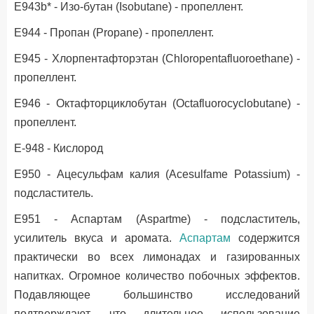
Е943b* - Изо-бутан (Isobutane) - пропеллент.
Е944 - Пропан (Propane) - пропеллент.
Е945 - Хлорпентафторэтан (Chloropentafluoroethane) -
пропеллент.
Е946 - Октафторциклобутан (Octafluorocyclobutane) -
пропеллент.
Е-948 - Кислород
Е950 - Ацесульфам калия (Acesulfame Potassium) -
подсластитель.
Е951 - Аспартам (Aspartme) - подсластитель,
усилитель вкуса и аромата.
Аспартам
содержится
практически во всех лимонадах и газированных
напитках.
Огромное количество побочных эффектов.
Подавляющее большинство исследований
подтверждают, что длительное использование