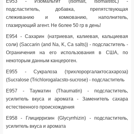
Е953 - Изомальтит (Isomalt, IsomaltitoL) -
подсластитель, добавка, препятствующая
слеживанию и комкованию, наполнитель,
глазирующий агент. Не более 50 гр в день!
Е954 - Сахарин (натриевая, калиевая, кальциевая
соли) (Saccarin (and Na, K, Ca salts)) - подсластитель -
Ограничения на его использования в США, по
некоторым данным канцероген.
Е955 - Сукралоза (трихлороргалактосахароза)
(Sucralose (Trichlorogalacsto-sucrose) - подсластитель
Е957 - Тауматин (Thaumatin) - подсластитель,
усилитель вкуса и аромата - Заменитель сахара
естественного происхождения
Е958 - Глицирризин (Glycyrrhizin) - подсластитель,
усилитель вкуса и аромата