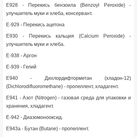
Е928 - Перекись бензоила (Benzoyl Peroxide) -
улучшитель муки и хлеба, консервант.
Е-929 - Перекись ацетона
Е930 - Перекись кальция (Calcium Peroxide) -
улучшитель муки и хлеба.
Е-938 - Аргон
Е-939 - Гелий
Е940 - Дихлордифторметан (хладон-12)
(Dichlorodifluoromethane) - пропеллент, хладагент.
Е941 - Азот (Nitrogen) - газовая среда для упаковки и
хранения, хладагент.
Е-942 - Диазомонооксид.
Е943a - Бутан (Butane) - пропеллент.