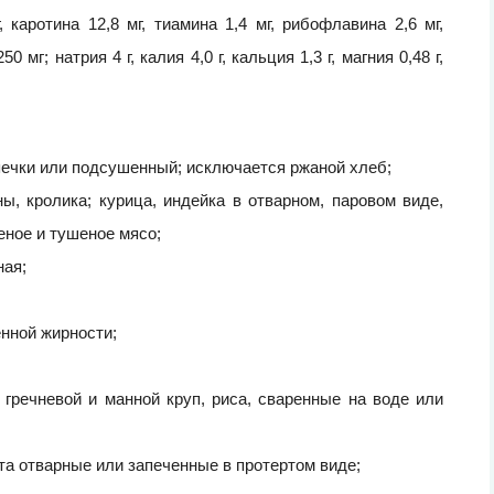
 каротина 12,8 мг, тиамина 1,4 мг, рибофлавина 2,6 мг,
мг; натрия 4 г, калия 4,0 г, кальция 1,3 г, магния 0,48 г,
ыпечки или подсушенный; исключается ржаной хлеб;
ы, кролика; курица, индейка в отварном, паровом виде,
еное и тушеное мясо;
ная;
енной жирности;
 гречневой и манной круп, риса, сваренные на воде или
ста отварные или запеченные в протертом виде;