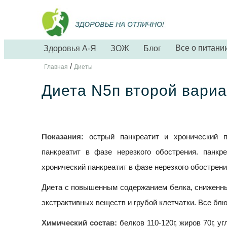
Все о питани
Здоровья А-Я
ЗОЖ
Блог
/
Главная
Диеты
Диета N5п второй вариа
Показания:
острый панкреатит и хронический па
панкреатит в фазе нерезкого обострения. панкр
хронический панкреатит в фазе нерезкого обострени
Диета с повышенным содержанием белка, сниженны
экстрактивных веществ и грубой клетчатки. Все бл
Химический состав:
белков 110-120г, жиров 70г, у