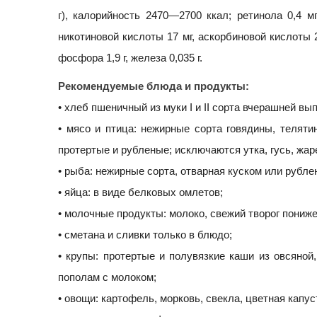
г), калорийность 2470—2700 ккал; ретинола 0,4 мг,
никотиновой кислоты 17 мг, аскорбиновой кислоты 250 
фосфора 1,9 г, железа 0,035 г.
Рекомендуемые блюда и продукты:
• хлеб пшеничный из муки I и II сорта вчерашней в
• мясо и птица: нежирные сорта говядины, телятин
протертые и рубленые; исключаются утка, гусь, жар
• рыба: нежирные сорта, отварная куском или рубле
• яйца: в виде белковых омлетов;
• молочные продукты: молоко, свежий творог пониж
• сметана и сливки только в блюдо;
• крупы: протертые и полувязкие каши из овсяной,
пополам с молоком;
• овощи: картофель, морковь, свекла, цветная капу