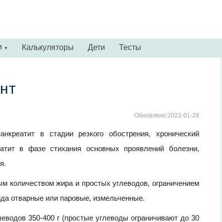
и
Калькуляторы
Дети
Тесты
▼
нт
Обновлено:2023-01-28
нкреатит в стадии резкого обострения, хронический
еатит в фазе стихания основных проявлений болезни,
я.
м количеством жира и простых углеводов, ограничением
юда отварные или паровые, измельченные.
глеводов 350-400 г (простые углеводы ограничивают до 30